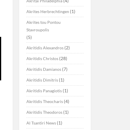
(4)
Akritai Philadelphia
(1)
Akrites Herbrechtingen
Akrites tou Pontou
Stavroupolis
(5)
(2)
Akritidis Alexandros
(28)
Akritidis Christos
(7)
Akritidis Damianos
(1)
Akritidis Dimitris
(1)
Akritidis Panagiotis
(4)
Akritidis Theocharis
(1)
Akritidis Theodoros
(1)
Al Tsantiri News