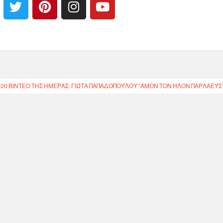
020 ΒΙΝΤΕΟ ΤΗΣ ΗΜΕΡΑΣ: ΓΙΏΤΑ ΠΑΠΑΔΟΠΟΎΛΟΥ “ΆΜΟΝ ΤΟΝ ΉΛΟΝ ΠΑΡΛΑΕΎΣ