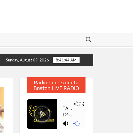
Search for:
Η Παρουσίαση του Βιβλίου «Συμβολή στην Έρευνα των Χορώ
Sunday, August 09, 2026
8:41:45 AM
Radio Trapezounta
Boston LIVE RADIO