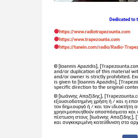
Dedicated to 
https://www.radiotrapezounta.com
https://www.trapezounta.com
https://tunein.com/radio/Radio-Trap
© [Ioannis Apazidis], [Trapezounta.c
and/or duplication of this material w
and/or owner is strictly prohibited. Ex
is given to [Ioannis Apazidis], [Trap
specific direction to the original conte
© [Ιωάννης Απαζίδης], [Trapezounta.
εξουσιοδοτημένη χρήση ή / και η επ
τον δημιουργό ή / και τον ιδιοκτήτη
χρησιμοποιηθούν αποσπάσματα και σ
πίστωση στους [Ιωάννης Απαζίδης], [
και συγκεκριμένη κατεύθυνση στο αρ