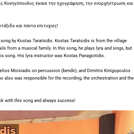
ρης Κυνηγόπουλος έκανε την ηχογράφηση, την ενορχήστρωση και
άξιδο και πάντα επιτυχίες!
 song by Kostas Taratsidis. Kostas Taratsidis is from the village
s from a musical family. In this song, he plays lyra and sings, but
his song. His lyra instructor was Kostas Panagiotidis.
Stelios Moisiadis on percussion (bendir), and Dimitris Kinigopoulos
o also was responsible for the recording, the orchestration and the
uck with this song and always success!