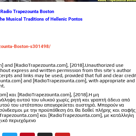
Radio Trapezounta Boston
the Musical Traditions of Hellenic Pontos
ezounta-Boston-s301498/
om] and [RadioTrapezounta.com], [2018].Unauthorized use
ithout express and written permission from this site’s author
cerpts and links may be used, provided that full and clear credi
ezounta.com] and [RadioTrapezounta.com], with appropriate and
nt.
com] και [RadioTrapezounta.com], [2018].Η μη
ανάληψη αυτού του υλικού χωρίς ρητή και γραπτή άδεια από
 αυτού του ιστότοπου απαγορεύεται αυστηρά. Μπορούν να
ύνδεσμοι με την προϋπόθεση ότι θα δοθεί πλήρης και σαφής
Trapezounta.com] και [RadioTrapezounta.com], με κατάλληλη
χικό περιεχόμενο