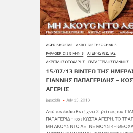
AGERIS KOSTAS
AKRITIDIS THEOCHARIS
PAPAGERIDIS GIANNIS
ΑΓΈΡΗΣ ΚΏΣΤΑΣ
ΑΚΡΙΤΊΔΗΣ ΘΕΟΧΆΡΗΣ
ΠΑΠΑΓΕΡΊΔΗΣ ΓΙΆΝΝΗΣ
15/07/13 ΒΙΝΤΕΟ ΤΗΣ ΗΜΕΡΑ
ΓΙΑΝΝΗΣ ΠΑΠΑΓΕΡΙΔΗΣ – ΚΩ
ΑΓΕΡΗΣ
japazidis
July 15, 2013
Από τον δίσκο Έντεχνα Στράτας του ΓΙ
ΠΑΠΑΓΕΡΙΔΗ και ΚΩΣΤΑ ΑΓΕΡΗ. ΤΟ ΤΡΑ
ΜΗ ΑΚΟΥΣ ΝΤΟ ΛΕΓΝΕ ΜΟΥΣΙΚΗ ΘΕΟΧ