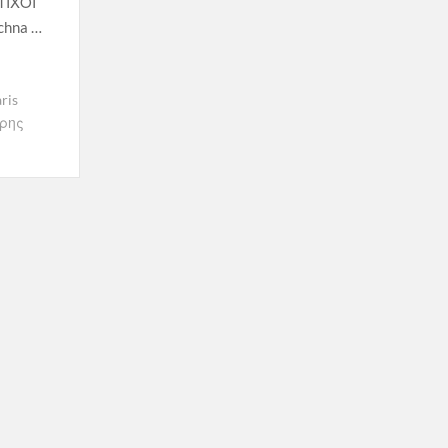
ΤΙΧΟΙ
chna …
ris
ρης