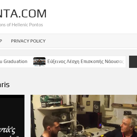
NTA.COM
ons of Hellenic Pontos
P
PRIVACY POLICY
ion
Εύξεινος Λέσχη Επισκοπής Νάουσας – Παρασκευή 9
ris