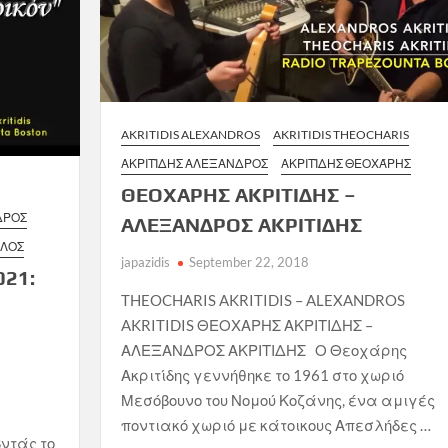
AKRITIDIS ALEXANDROS
AKRITIDIS THEOCHARIS
ΑΚΡΙΤΊΔΗΣ ΑΛΈΞΑΝΔΡΟΣ
ΑΚΡΙΤΊΔΗΣ ΘΕΟΧΆΡΗΣ
ΘΕΟΧΑΡΗΣ ΑΚΡΙΤΙΔΗΣ –
ΔΡΟΣ
ΑΛΕΞΑΝΔΡΟΣ ΑΚΡΙΤΙΔΗΣ
ΛΛΟΣ
japazidis
September 22, 2018
021:
THEOCHARIS AKRITIDIS – ALEXANDROS
AKRITIDIS ΘΕΟΧΑΡΗΣ ΑΚΡΙΤΙΔΗΣ –
ΑΛΕΞΑΝΔΡΟΣ ΑΚΡΙΤΙΔΗΣ Ο Θεοχάρης
Ακριτίδης γεννήθηκε το 1961 στο χωριό
Μεσόβουνο του Νομού Κοζάνης, ένα αμιγές
ποντιακό χωριό με κάτοικους Απεσλήδες …
ντάς το