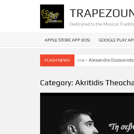
Skip
TRAPEZOU
to
content
Dedicated to the Musical Traditi
APPLE STORE APP (IOS)
GOOGLE PLAY AP
ίτηση Αλεξάνδρας Ουζουνίδου – Alexandra Ouzounidou Graduat
FLASH NEWS
Category:
Akritidis Theocha