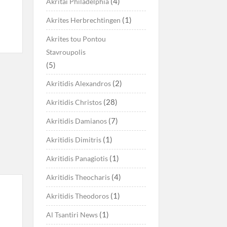
(4)
Akritai Philadelphia
(1)
Akrites Herbrechtingen
Akrites tou Pontou
Stavroupolis
(5)
(2)
Akritidis Alexandros
(28)
Akritidis Christos
(7)
Akritidis Damianos
(1)
Akritidis Dimitris
(1)
Akritidis Panagiotis
(4)
Akritidis Theocharis
(1)
Akritidis Theodoros
(1)
Al Tsantiri News