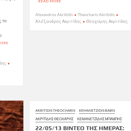
READ MORE
Alexandros Akritidis
Theocharis Akritidis
 το
Αλέξανδρος Ακριτίδης
Θεοχάρης Ακριτίδης
o
MORE
δης
AKRITIDIS THEOCHARIS
KEMANETZIDIS BABIS
ΑΚΡΙΤΊΔΗΣ ΘΕΟΧΆΡΗΣ
ΚΕΜΑΝΕΤΖΊΔΗΣ ΜΠΆΜΠΗΣ
22/05/13 ΒΙΝΤΕΟ ΤΗΣ ΗΜΕΡΑΣ: