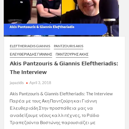
ELEFTHERIADIS GIANNIS
PANTZOURIS AKIS
ΕΛΕΥΘΕΡΙΆΔΗΣ ΓΙΆΝΝΗΣ
ΠΑΝΤΖΟΎΡΗΣ ΑΚΗΣ
Akis Pantzouris & Giannis Eleftheriadis:
The Interview
japazidis
April 3, 2018
Akis Pantzouris & Giannis Eleftheriadis: The Interview
Παρέα με τους Άκη Παντζούρη και Γιάννη
Ελευθεριάδη Στην προσπάθεια μας να
αναδείξουμε νέους καλλιτέχνες, το Ράδιο
Τραπεζούντα Βοστώνης παρουσιάζει με