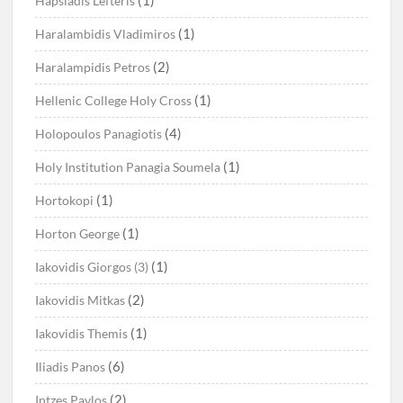
Hapsiadis Lefteris
(1)
Haralambidis Vladimiros
(2)
Haralampidis Petros
(1)
Hellenic College Holy Cross
(4)
Holopoulos Panagiotis
(1)
Holy Institution Panagia Soumela
(1)
Hortokopi
(1)
Horton George
(1)
Iakovidis Giorgos (3)
(2)
Iakovidis Mitkas
(1)
Iakovidis Themis
(6)
Iliadis Panos
(2)
Intzes Pavlos