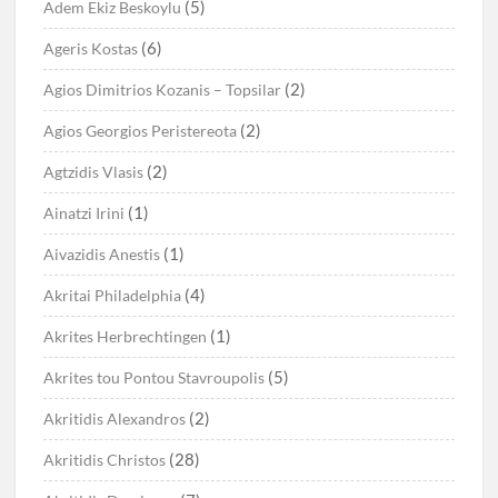
(5)
Adem Ekiz Beskoylu
(6)
Ageris Kostas
(2)
Agios Dimitrios Kozanis – Topsilar
(2)
Agios Georgios Peristereota
(2)
Agtzidis Vlasis
(1)
Ainatzi Irini
(1)
Aivazidis Anestis
(4)
Akritai Philadelphia
(1)
Akrites Herbrechtingen
(5)
Akrites tou Pontou Stavroupolis
(2)
Akritidis Alexandros
(28)
Akritidis Christos