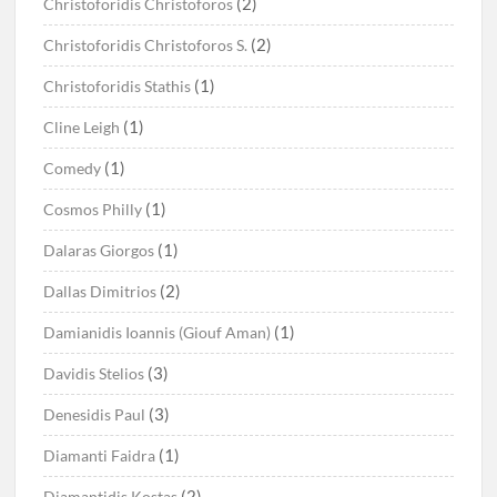
(2)
Christoforidis Christoforos
(2)
Christoforidis Christoforos S.
(1)
Christoforidis Stathis
(1)
Cline Leigh
(1)
Comedy
(1)
Cosmos Philly
(1)
Dalaras Giorgos
(2)
Dallas Dimitrios
(1)
Damianidis Ioannis (Giouf Aman)
(3)
Davidis Stelios
(3)
Denesidis Paul
(1)
Diamanti Faidra
(2)
Diamantidis Kostas