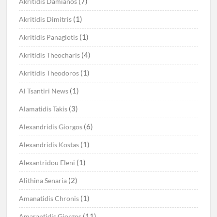
(7)
Akritidis Damianos
(1)
Akritidis Dimitris
(1)
Akritidis Panagiotis
(4)
Akritidis Theocharis
(1)
Akritidis Theodoros
(1)
Al Tsantiri News
(3)
Alamatidis Takis
(6)
Alexandridis Giorgos
(1)
Alexandridis Kostas
(1)
Alexantridou Eleni
(2)
Alithina Senaria
(1)
Amanatidis Chronis
(11)
Amarantidis Giorgos