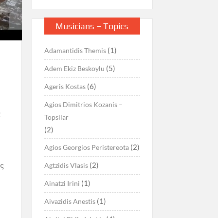
Musicians – Topics
(1)
Adamantidis Themis
(5)
Adem Ekiz Beskoylu
(6)
Ageris Kostas
Agios Dimitrios Kozanis –
:
Topsilar
(2)
(2)
Agios Georgios Peristereota
ς
(2)
Agtzidis Vlasis
(1)
Ainatzi Irini
(1)
Aivazidis Anestis