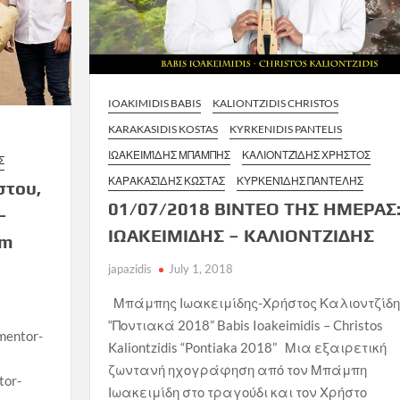
IOAKIMIDIS BABIS
KALIONTZIDIS CHRISTOS
KARAKASIDIS KOSTAS
KYRKENIDIS PANTELIS
ΙΩΑΚΕΙΜΊΔΗΣ ΜΠΆΜΠΗΣ
ΚΑΛΙΟΝΤΖΊΔΗΣ ΧΡΉΣΤΟΣ
Σ
ΚΑΡΑΚΑΣΊΔΗΣ ΚΏΣΤΑΣ
ΚΥΡΚΕΝΊΔΗΣ ΠΑΝΤΕΛΉΣ
στου,
01/07/2018 ΒΙΝΤΕΟ ΤΗΣ ΗΜΕΡΑΣ
–
ΙΩΑΚΕΙΜΙΔΗΣ – ΚΑΛΙΟΝΤΖΙΔΗΣ
um
japazidis
July 1, 2018
Μπάμπης Ιωακειμίδης-Χρήστος Καλιοντζίδη
“Ποντιακά 2018” Babis Ioakeimidis – Christos
ementor-
Kaliontzidis “Pontiaka 2018” Μια εξαιρετική
ζωντανή ηχογράφηση από τον Μπάμπη
tor-
Ιωακειμίδη στο τραγούδι και τον Χρήστο