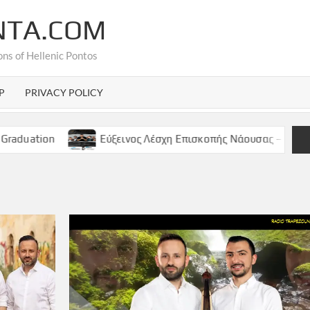
NTA.COM
ons of Hellenic Pontos
P
PRIVACY POLICY
on
Εύξεινος Λέσχη Επισκοπής Νάουσας – Παρασκευή 9 Μ