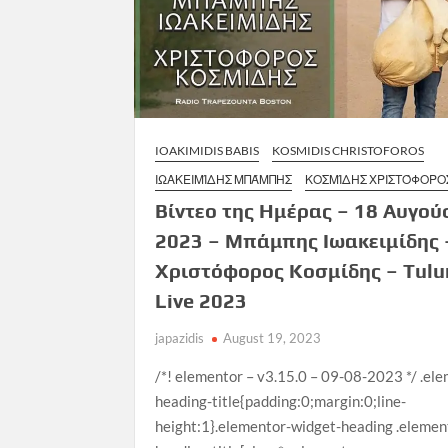
IOAKIMIDIS BABIS
KOSMIDIS CHRISTOFOROS
ΙΩΑΚΕΙΜΊΔΗΣ ΜΠΆΜΠΗΣ
ΚΟΣΜΊΔΗΣ ΧΡΙΣΤΌΦΟΡΟ
Βίντεο της Ημέρας – 18 Αυγού
2023 – Μπάμπης Ιωακειμίδης 
Χριστόφορος Κοσμίδης – Tul
Live 2023
japazidis
August 19, 2023
/*! elementor – v3.15.0 – 09-08-2023 */ .el
heading-title{padding:0;margin:0;line-
height:1}.elementor-widget-heading .elemen