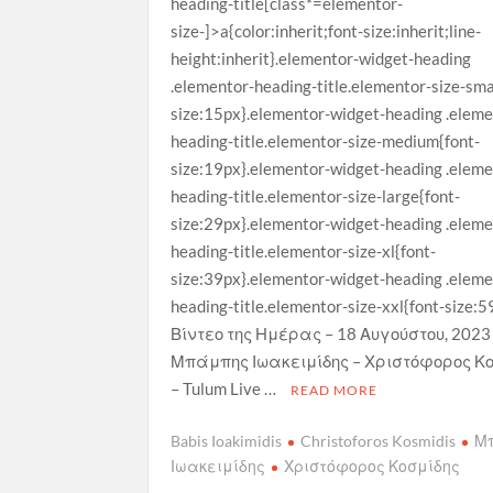
heading-title[class*=elementor-
size-]>a{color:inherit;font-size:inherit;line-
height:inherit}.elementor-widget-heading
.elementor-heading-title.elementor-size-sma
size:15px}.elementor-widget-heading .eleme
heading-title.elementor-size-medium{font-
size:19px}.elementor-widget-heading .eleme
heading-title.elementor-size-large{font-
size:29px}.elementor-widget-heading .eleme
heading-title.elementor-size-xl{font-
size:39px}.elementor-widget-heading .eleme
heading-title.elementor-size-xxl{font-size:5
Βίντεο της Ημέρας – 18 Αυγούστου, 2023
Μπάμπης Ιωακειμίδης – Χριστόφορος Κ
– Tulum Live …
READ MORE
Babis Ioakimidis
Christoforos Kosmidis
Μ
Ιωακειμίδης
Χριστόφορος Κοσμίδης