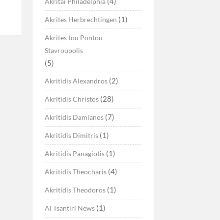
(4)
Akritai Philadelphia
(1)
Akrites Herbrechtingen
Akrites tou Pontou
Stavroupolis
(5)
(2)
Akritidis Alexandros
(28)
Akritidis Christos
(7)
Akritidis Damianos
(1)
Akritidis Dimitris
(1)
Akritidis Panagiotis
(4)
Akritidis Theocharis
(1)
Akritidis Theodoros
(1)
Al Tsantiri News