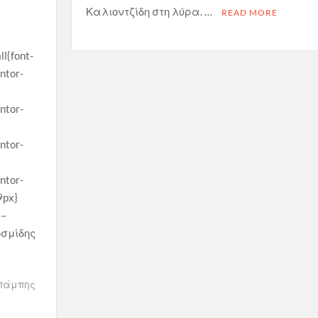
Καλιοντζίδη στη λύρα. …
READ MORE
ll{font-
ntor-
ntor-
ntor-
ntor-
9px}
 –
οσμίδης
πάμπης