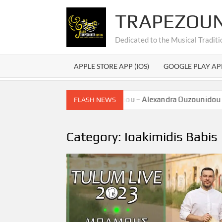
Skip
TRAPEZOU
to
content
Dedicated to the Musical Traditi
APPLE STORE APP (IOS)
GOOGLE PLAY AP
ηση Αλεξάνδρας Ουζουνίδου – Alexandra Ouzounidou Graduati
FLASH NEWS
Category:
Ioakimidis Babis