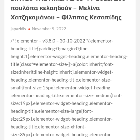
πουλόπα κελαηδούν – Μελίνα
Χατζηκαμάνου – Φίλππος Κεσαπίδης
japazidis
November 5, 2022
/*! elementor – v3.8.0 – 30-10-2022 */.elementor-
heading-title{padding:0;margin:0;line-
height:1}.elementor-widget-heading .elementor-heading-
title[class*=elementor-size-]>a{color:inherit;font-
size:inherit;line-height:inherit}.elementor-widget-
heading .elementor-heading-title.elementor-size-
small{font-size:15px}.elementor-widget-heading
.elementor-heading-title.elementor-size-medium{font-
size:19px}.elementor-widget-heading .elementor-
heading-title.elementor-size-large{font-
size:29px}.elementor-widget-heading .elementor-
heading-title.elementor-size-xl{font-
size:39px}.elementor-widget-heading .elementor-