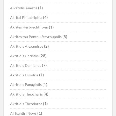
(1)
Aivazidis Anestis
(4)
Akritai Philadelphia
(1)
Akrites Herbrechtingen
(5)
Akrites tou Pontou Stavroupolis
(2)
Akritidis Alexandros
(28)
Akritidis Christos
(7)
Akritidis Damianos
(1)
Akritidis Dimitris
(1)
Akritidis Panagiotis
(4)
Akritidis Theocharis
(1)
Akritidis Theodoros
(1)
Al Tsantiri News