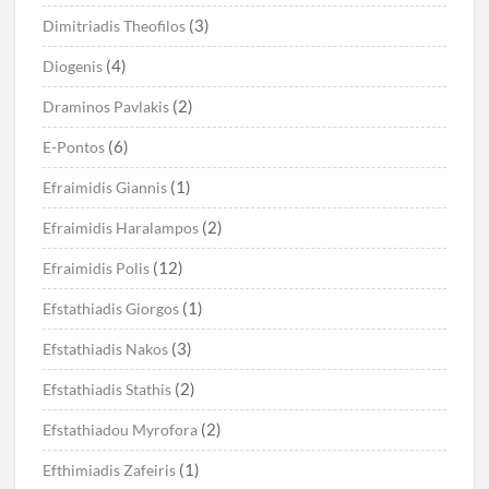
(3)
Dimitriadis Theofilos
(4)
Diogenis
(2)
Draminos Pavlakis
(6)
E-Pontos
(1)
Efraimidis Giannis
(2)
Efraimidis Haralampos
(12)
Efraimidis Polis
(1)
Efstathiadis Giorgos
(3)
Efstathiadis Nakos
(2)
Efstathiadis Stathis
(2)
Efstathiadou Myrofora
(1)
Efthimiadis Zafeiris