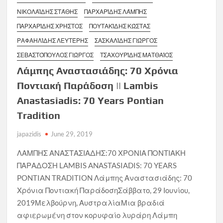
ΝΙΚΟΛΑΪΔΗΣ ΣΤΆΘΗΣ
ΠΑΡΧΑΡΊΔΗΣ ΛΆΜΠΗΣ
ΠΑΡΧΑΡΊΔΗΣ ΧΡΉΣΤΟΣ
ΠΟΥΤΑΚΊΔΗΣ ΚΏΣΤΑΣ
ΡΑΦΑΗΛΊΔΗΣ ΛΕΥΤΈΡΗΣ
ΣΑΣΚΑΛΊΔΗΣ ΓΙΏΡΓΟΣ
ΣΕΒΑΣΤΌΠΟΥΛΟΣ ΓΙΏΡΓΟΣ
ΤΣΑΧΟΥΡΊΔΗΣ ΜΑΤΘΑΊΟΣ
Λάμπης Αναστασιάδης: 70 Χρόνια
Ποντιακή Παράδοση || Lambis
Anastasiadis: 70 Years Pontian
Tradition
japazidis
June 29, 2019
ΛΑΜΠΗΣ ΑΝΑΣΤΑΣΙΑΔΗΣ:70 ΧΡΟΝΙΑ ΠΟΝΤΙΑΚΗ
ΠΑΡΑΔΟΣΗ LAMBIS ANASTASIADIS: 70 YEARS
PONTIAN TRADITION Λάμπης Αναστασιάδης: 70
Χρόνια Ποντιακή ΠαράδοσηΣάββατο, 29 Ιουνίου,
2019Μελβούρνη, ΑυστραλίαΜια βραδιά
αφιερωμένη στον κορυφαίο λυράρη Λάμπη