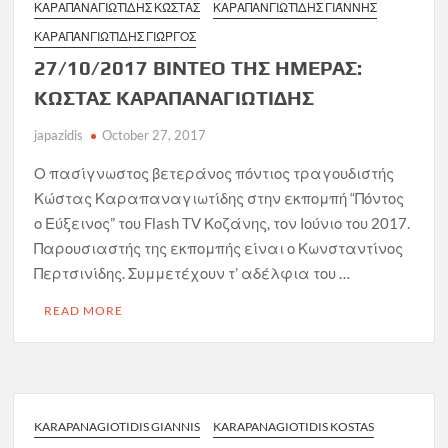
ΚΑΡΑΠΑΝΑΓΙΩΤΊΔΗΣ ΚΏΣΤΑΣ
ΚΑΡΑΠΑΝΓΙΩΤΊΔΗΣ ΓΙΆΝΝΗΣ
ΚΑΡΑΠΑΝΓΙΩΤΊΔΗΣ ΓΙΏΡΓΟΣ
27/10/2017 ΒΙΝΤΕΟ ΤΗΣ ΗΜΕΡΑΣ:
ΚΩΣΤΑΣ ΚΑΡΑΠΑΝΑΓΙΩΤΙΔΗΣ
japazidis
October 27, 2017
Ο πασίγνωστος βετεράνος πόντιος τραγουδιστής
Κώστας Καραπαναγιωτίδης στην εκπομπή “Πόντος
ο Εύξεινος” του Flash TV Κοζάνης, τον Ιούνιο του 2017.
Παρουσιαστής της εκπομπής είναι ο Κωνσταντίνος
Περτσινίδης. Συμμετέχουν τ’ αδέλφια του …
READ MORE
KARAPANAGIOTIDIS GIANNIS
KARAPANAGIOTIDIS KOSTAS