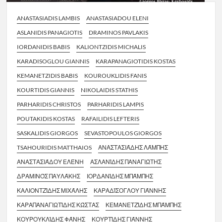
ANASTASIADIS LAMBIS
ANASTASIADOU ELENI
ASLANIDIS PANAGIOTIS
DRAMINOS PAVLAKIS
IORDANIDIS BABIS
KALIONTZIDIS MICHALIS
KARADISOGLOU GIANNIS
KARAPANAGIOTIDIS KOSTAS
KEMANETZIDIS BABIS
KOUROUKLIDIS FANIS
KOURTIDIS GIANNIS
NIKOLAIDIS STATHIS
PARHARIDIS CHRISTOS
PARHARIDIS LAMPIS
POUTAKIDIS KOSTAS
RAFAILIDIS LEFTERIS
SASKALIDIS GIORGOS
SEVASTOPOULOS GIORGOS
TSAHOURIDIS MATTHAIOS
ΑΝΑΣΤΑΣΙΆΔΗΣ ΛΆΜΠΗΣ
ΑΝΑΣΤΑΣΙΆΔΟΥ ΕΛΈΝΗ
ΑΣΛΑΝΊΔΗΣ ΠΑΝΑΓΙΏΤΗΣ
ΔΡΑΜΙΝΌΣ ΠΑΥΛΆΚΗΣ
ΙΟΡΔΑΝΊΔΗΣ ΜΠΆΜΠΗΣ
ΚΑΛΙΟΝΤΖΊΔΗΣ ΜΙΧΆΛΗΣ
ΚΑΡΑΔΊΣΟΓΛΟΥ ΓΙΆΝΝΗΣ
ΚΑΡΑΠΑΝΑΓΙΩΤΊΔΗΣ ΚΏΣΤΑΣ
ΚΕΜΑΝΕΤΖΊΔΗΣ ΜΠΆΜΠΗΣ
ΚΟΥΡΟΥΚΛΊΔΗΣ ΦΆΝΗΣ
ΚΟΥΡΤΊΔΗΣ ΓΙΆΝΝΗΣ