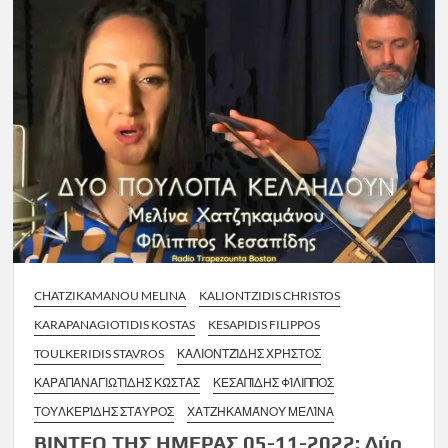
CHATZIKAMANOU MELINA
KALIONTZIDIS CHRISTOS
KARAPANAGIOTIDIS KOSTAS
KESAPIDIS FILIPPOS
TOULKERIDIS STAVROS
ΚΑΛΙΟΝΤΖΊΔΗΣ ΧΡΉΣΤΟΣ
ΚΑΡΑΠΑΝΑΓΙΩΤΊΔΗΣ ΚΏΣΤΑΣ
ΚΕΣΑΠΊΔΗΣ ΦΊΛΙΠΠΟΣ
ΤΟΥΛΚΕΡΊΔΗΣ ΣΤΆΥΡΟΣ
ΧΑΤΖΗΚΑΜΆΝΟΥ ΜΕΛΊΝΑ
ΒΙΝΤΕΟ ΤΗΣ ΗΜΕΡΑΣ 05-11-2022: Δύο