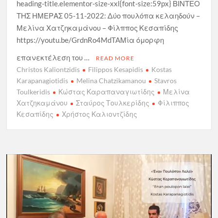
heading-title.elementor-size-xxl{font-size:59px} ΒΙΝΤΕΟ
ΤΗΣ ΗΜΕΡΑΣ 05-11-2022: Δύο πουλόπα κελαηδούν –
Μελίνα Χατζηκαμάνου – Φίλππος Κεσαπίδης
https://youtu.be/GrdnRo4MdTAΜία όμορφη
επανεκτέλεση του …
READ MORE
Christos Kaliontzidis
Filippos Kesapidis
Kostas
Karapanagiotidis
Melina Chatzikamanou
Stavros
Toulkeridis
Κώστας Καραπαναγιωτίδης
Μελίνα
Χατζηκαμάνου
Σταύρος Τουλκερίδης
Φίλιππος
Κεσαπίδης
Χρήστος Καλιοντζίδης