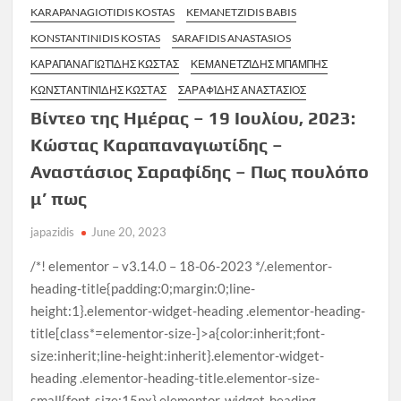
KARAPANAGIOTIDIS KOSTAS
KEMANETZIDIS BABIS
KONSTANTINIDIS KOSTAS
SARAFIDIS ANASTASIOS
ΚΑΡΑΠΑΝΑΓΙΩΤΊΔΗΣ ΚΏΣΤΑΣ
ΚΕΜΑΝΕΤΖΊΔΗΣ ΜΠΆΜΠΗΣ
ΚΩΝΣΤΑΝΤΙΝΊΔΗΣ ΚΏΣΤΑΣ
ΣΑΡΑΦΊΔΗΣ ΑΝΑΣΤΆΣΙΟΣ
Βίντεο της Ημέρας – 19 Ιουλίου, 2023:
Κώστας Καραπαναγιωτίδης –
Αναστάσιος Σαραφίδης – Πως πουλόπο
μ’ πως
japazidis
June 20, 2023
/*! elementor – v3.14.0 – 18-06-2023 */.elementor-
heading-title{padding:0;margin:0;line-
height:1}.elementor-widget-heading .elementor-heading-
title[class*=elementor-size-]>a{color:inherit;font-
size:inherit;line-height:inherit}.elementor-widget-
heading .elementor-heading-title.elementor-size-
small{font-size:15px}.elementor-widget-heading