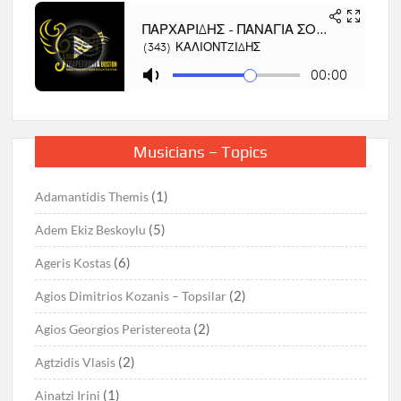
Musicians – Topics
(1)
Adamantidis Themis
(5)
Adem Ekiz Beskoylu
(6)
Ageris Kostas
(2)
Agios Dimitrios Kozanis – Topsilar
(2)
Agios Georgios Peristereota
(2)
Agtzidis Vlasis
(1)
Ainatzi Irini