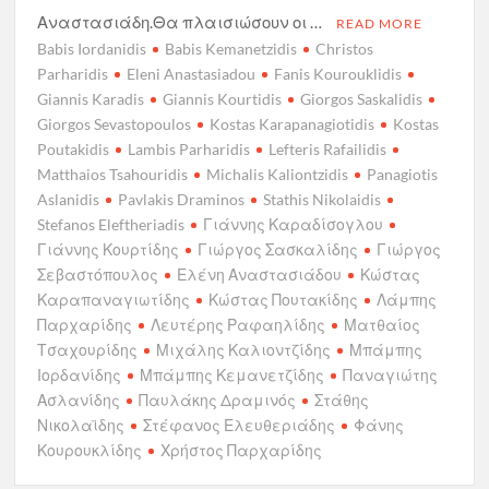
Αναστασιάδη.Θα πλαισιώσουν οι …
READ MORE
Babis Iordanidis
Babis Kemanetzidis
Christos
Parharidis
Eleni Anastasiadou
Fanis Kourouklidis
Giannis Karadis
Giannis Kourtidis
Giorgos Saskalidis
Giorgos Sevastopoulos
Kostas Karapanagiotidis
Kostas
Poutakidis
Lambis Parharidis
Lefteris Rafailidis
Matthaios Tsahouridis
Michalis Kaliontzidis
Panagiotis
Aslanidis
Pavlakis Draminos
Stathis Nikolaidis
Stefanos Eleftheriadis
Γιάννης Καραδίσογλου
Γιάννης Κουρτίδης
Γιώργος Σασκαλίδης
Γιώργος
Σεβαστόπουλος
Ελένη Αναστασιάδου
Κώστας
Καραπαναγιωτίδης
Κώστας Πουτακίδης
Λάμπης
Παρχαρίδης
Λευτέρης Ραφαηλίδης
Ματθαίος
Τσαχουρίδης
Μιχάλης Καλιοντζίδης
Μπάμπης
Ιορδανίδης
Μπάμπης Κεμανετζίδης
Παναγιώτης
Ασλανίδης
Παυλάκης Δραμινός
Στάθης
Νικολαϊδης
Στέφανος Ελευθεριάδης
Φάνης
Κουρουκλίδης
Χρήστος Παρχαρίδης