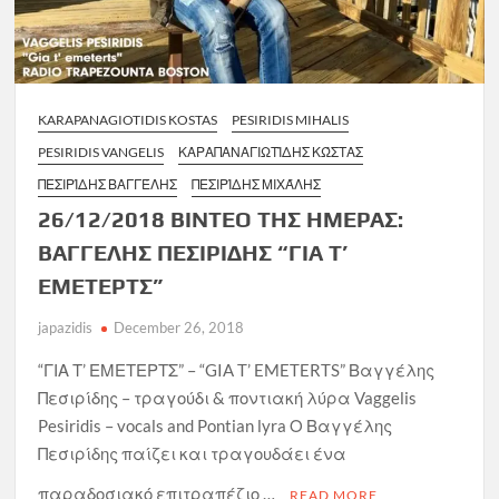
KARAPANAGIOTIDIS KOSTAS
PESIRIDIS MIHALIS
PESIRIDIS VANGELIS
ΚΑΡΑΠΑΝΑΓΙΩΤΊΔΗΣ ΚΏΣΤΑΣ
ΠΕΣΙΡΊΔΗΣ ΒΑΓΓΈΛΗΣ
ΠΕΣΙΡΊΔΗΣ ΜΙΧΆΛΗΣ
26/12/2018 ΒΙΝΤΕΟ ΤΗΣ ΗΜΕΡΑΣ:
ΒΑΓΓΕΛΗΣ ΠΕΣΙΡΙΔΗΣ “ΓΙΑ Τ’
ΕΜΕΤΕΡΤΣ”
japazidis
December 26, 2018
“ΓΙΑ Τ’ ΕΜΕΤΕΡΤΣ” – “GIA T’ EMETERTS” Βαγγέλης
Πεσιρίδης – τραγούδι & ποντιακή λύρα Vaggelis
Pesiridis – vocals and Pontian lyra Ο Βαγγέλης
Πεσιρίδης παίζει και τραγουδάει ένα
παραδοσιακό επιτραπέζιο …
READ MORE