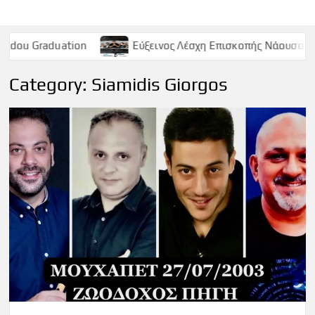
Εύξεινος Λέσχη Επισκοπής Νάουσας – Παρασκευή 9 Μα
Category:
Siamidis Giorgos