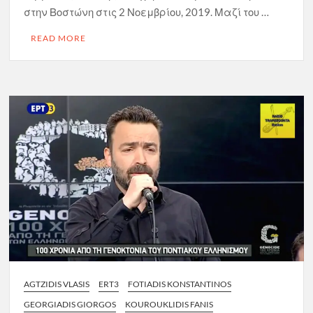
στην Βοστώνη στις 2 Νοεμβρίου, 2019. Μαζί του …
READ MORE
AGTZIDIS VLASIS
ERT3
FOTIADIS KONSTANTINOS
GEORGIADIS GIORGOS
KOUROUKLIDIS FANIS