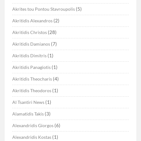
(5)
Akrites tou Pontou Stavroupolis
(2)
Akritidis Alexandros
(28)
Akritidis Christos
(7)
Akritidis Damianos
(1)
Akritidis Dimitris
(1)
Akritidis Panagiotis
(4)
Akritidis Theocharis
(1)
Akritidis Theodoros
(1)
Al Tsantiri News
(3)
Alamatidis Takis
(6)
Alexandridis Giorgos
(1)
Alexandridis Kostas