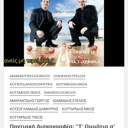
AMARANTIDIS GIORGOS
IOANNIDIS STELIOS
KOTSOGLANIDIS DIMITRIS
KOTTARIDIS NIKOS
KOTTARIDIS TASOS
SIAMIDIS GIORGOS
ΑΜΑΡΑΝΤΊΔΗΣ ΓΙΏΡΓΟΣ
ΙΩΑΝΝΊΔΗΣ ΣΤΈΛΙΟΣ
ΚΟΤΣΟΓΛΑΝΊΔΗΣ ΔΗΜΉΤΡΗΣ
ΚΟΤΤΑΡΊΔΗΣ ΝΊΚΟΣ
ΚΟΤΤΑΡΊΔΗΣ ΤΆΣΟΣ
Ποντιακή Δισκογραφία: “Τ’ Ομμάτια σ’