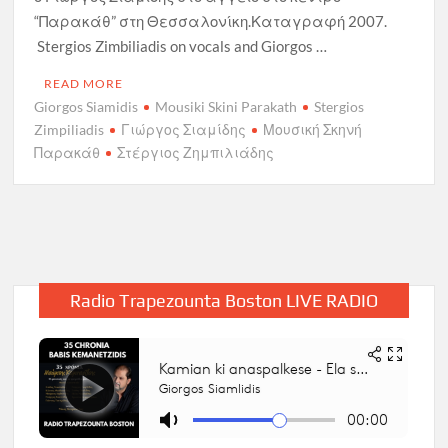
“Παρακάθ” στη Θεσσαλονίκη.Καταγραφή 2007.
Stergios Zimbiliadis on vocals and Giorgos …
READ MORE
Giorgos Siamidis
Mousiki Skini Parakath
Stergios
Zimpiliadis
Γιώργος Σιαμίδης
Μουσική Σκηνή
Παρακάθ
Στέργιος Ζημπιλιάδης
Radio Trapezounta Boston LIVE RADIO