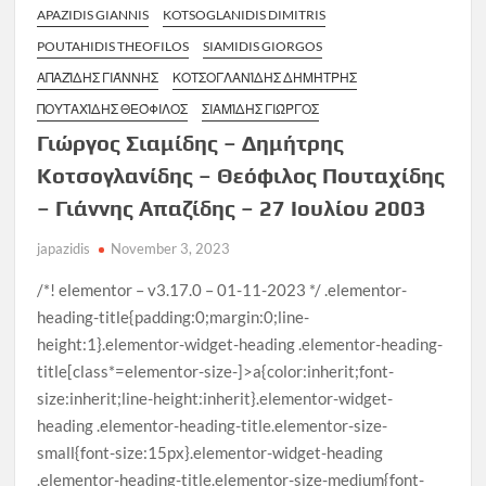
APAZIDIS GIANNIS
KOTSOGLANIDIS DIMITRIS
POUTAHIDIS THEOFILOS
SIAMIDIS GIORGOS
ΑΠΑΖΊΔΗΣ ΓΙΆΝΝΗΣ
ΚΟΤΣΟΓΛΑΝΊΔΗΣ ΔΗΜΉΤΡΗΣ
ΠΟΥΤΑΧΊΔΗΣ ΘΕΌΦΙΛΟΣ
ΣΙΑΜΊΔΗΣ ΓΙΏΡΓΟΣ
Γιώργος Σιαμίδης – Δημήτρης
Κοτσογλανίδης – Θεόφιλος Πουταχίδης
– Γιάννης Απαζίδης – 27 Ιουλίου 2003
japazidis
November 3, 2023
/*! elementor – v3.17.0 – 01-11-2023 */ .elementor-
heading-title{padding:0;margin:0;line-
height:1}.elementor-widget-heading .elementor-heading-
title[class*=elementor-size-]>a{color:inherit;font-
size:inherit;line-height:inherit}.elementor-widget-
heading .elementor-heading-title.elementor-size-
small{font-size:15px}.elementor-widget-heading
.elementor-heading-title.elementor-size-medium{font-