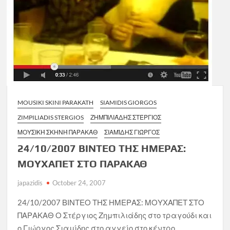
MOUSIKI SKINI PARAKATH
SIAMIDIS GIORGOS
ZIMPILIADIS STERGIOS
ΖΗΜΠΙΛΙΆΔΗΣ ΣΤΈΡΓΙΟΣ
ΜΟΥΣΙΚΉ ΣΚΗΝΉ ΠΑΡΑΚΆΘ
ΣΙΑΜΊΔΗΣ ΓΙΏΡΓΟΣ
24/10/2007 ΒΙΝΤΕΟ ΤΗΣ ΗΜΕΡΑΣ:
ΜΟΥΧΑΠΕΤ ΣΤΟ ΠΑΡΑΚΑΘ
japazidis
October 24, 2007
24/10/2007 ΒΙΝΤΕΟ ΤΗΣ ΗΜΕΡΑΣ: ΜΟΥΧΑΠΕΤ ΣΤΟ
ΠΑΡΑΚΑΘ Ο Στέργιος Ζημπιλιάδης στο τραγούδι και
ο Γιώργος Σιαμίδης στο αγγείο στο κέντρο