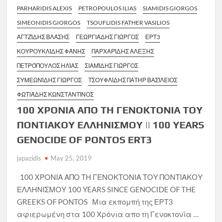
PARHARIDIS ALEXIS
PETROPOULOS ILIAS
SIAMIDIS GIORGOS
SIMEONIDIS GIORGOS
TSOUFLIDIS FATHER VASILIOS
ΑΓΤΖΊΔΗΣ ΒΛΆΣΗΣ
ΓΕΩΡΓΙΆΔΗΣ ΓΙΏΡΓΟΣ
ΕΡΤ3
ΚΟΥΡΟΥΚΛΊΔΗΣ ΦΆΝΗΣ
ΠΑΡΧΑΡΊΔΗΣ ΑΛΈΞΗΣ
ΠΕΤΡΌΠΟΥΛΟΣ ΗΛΊΑΣ
ΣΙΑΜΊΔΗΣ ΓΙΏΡΓΟΣ
ΣΥΜΕΩΝΊΔΗΣ ΓΙΏΡΓΟΣ
ΤΣΟΥΦΛΊΔΗΣ ΠΑΤΉΡ ΒΑΣΊΛΕΙΟΣ
ΦΩΤΙΆΔΗΣ ΚΩΝΣΤΑΝΤΊΝΟΣ
100 ΧΡΟΝΙΑ ΑΠΟ ΤΗ ΓΕΝΟΚΤΟΝΙΑ ΤΟΥ
ΠΟΝΤΙΑΚΟΥ ΕΛΛΗΝΙΣΜΟΥ || 100 YEARS
GENOCIDE OF PONTOS ERT3
japazidis
May 25, 2019
100 ΧΡΟΝΙΑ ΑΠΟ ΤΗ ΓΕΝΟΚΤΟΝΙΑ ΤΟΥ ΠΟΝΤΙΑΚΟΥ
ΕΛΛΗΝΙΣΜΟΥ 100 YEARS SINCE GENOCIDE OF THE
GREEKS OF PONTOS Μια εκπομπή της ΕΡΤ3
αφιερωμένη στα 100 Χρόνια απο τη Γενοκτονία …