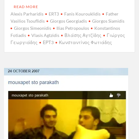
READ MORE
Alexis Parharidis
ERT3
Fanis Kourouklidis
Father
Vasilios Tsouflidis
Giorgos Georgiadis
Giorgos Siamidis
Giorgos Simeonidis
Ilias Petropoulos
Konstantinos
Fotiadis
Vlasis Agtzidis
Βλάσης Αγτζίδης
Γιώργος
Γεωργιάδης
ΕΡΤ3
Κωνσταντίνος Φωτιάδης