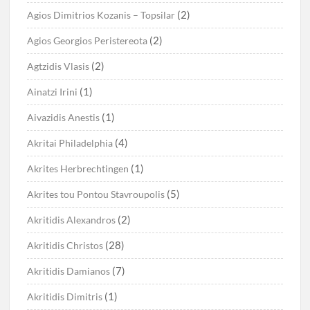
(2)
Agios Dimitrios Kozanis – Topsilar
(2)
Agios Georgios Peristereota
(2)
Agtzidis Vlasis
(1)
Ainatzi Irini
(1)
Aivazidis Anestis
(4)
Akritai Philadelphia
(1)
Akrites Herbrechtingen
(5)
Akrites tou Pontou Stavroupolis
(2)
Akritidis Alexandros
(28)
Akritidis Christos
(7)
Akritidis Damianos
(1)
Akritidis Dimitris