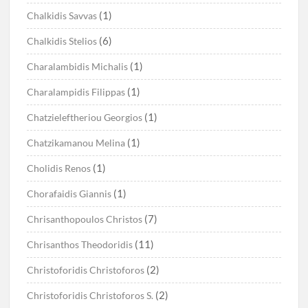
(1)
Chalkidis Savvas
(6)
Chalkidis Stelios
(1)
Charalambidis Michalis
(1)
Charalampidis Filippas
(1)
Chatzieleftheriou Georgios
(1)
Chatzikamanou Melina
(1)
Cholidis Renos
(1)
Chorafaidis Giannis
(7)
Chrisanthopoulos Christos
(11)
Chrisanthos Theodoridis
(2)
Christoforidis Christoforos
(2)
Christoforidis Christoforos S.