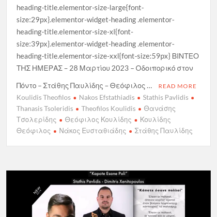
heading-title.elementor-size-large{font-
size:29px}.elementor-widget-heading .elementor-
heading-title.elementor-size-xl{font-
size:39px}.elementor-widget-heading .elementor-
heading-title.elementor-size-xxl{font-size:59px} ΒΙΝΤΕΟ
ΤΗΣ ΗΜΕΡΑΣ – 28 Μαρτίου 2023 – Οδοιπορικό στον
Πόντο – Στάθης Παυλίδης – Θεόφιλος …
READ MORE
Koulidis Theofilos
Nakos Efstathiadis
Stathis Pavlidis
Thanasis Tsoleridis
Theofilos Koulidis
Θανάσης
Τσολερίδης
Θεόφιλος Κουλίδης
Κουλίδης
Θεόφιλος
Νάκος Ευσταθιάδης
Στάθης Παυλίδης