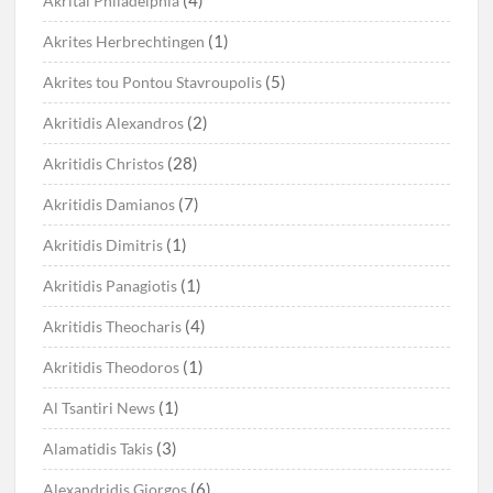
Akritai Philadelphia
(1)
Akrites Herbrechtingen
(5)
Akrites tou Pontou Stavroupolis
(2)
Akritidis Alexandros
(28)
Akritidis Christos
(7)
Akritidis Damianos
(1)
Akritidis Dimitris
(1)
Akritidis Panagiotis
(4)
Akritidis Theocharis
(1)
Akritidis Theodoros
(1)
Al Tsantiri News
(3)
Alamatidis Takis
(6)
Alexandridis Giorgos