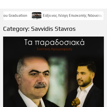
ion
Εύξεινος Λέσχη Επισκοπής Νάουσας – Παρασκευή 9
Category:
Savvidis Stavros