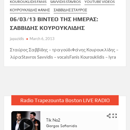
KOUROUKLIDIS FANIS
SAVVIDIS STAVROS
YOUTUBE VIDEOS
ΚΟΥΡΟΥΚΛΊΔΗΣ ΦΆΝΗΣ
ΣΑΒΒΊΔΗΣ ΣΤΑΎΡΟΣ
06/03/13 ΒΙΝΤΕΟ ΤΗΣ ΗΜΕΡΑΣ:
ΣΑΒΒΙΔΗΣ ΚΟΥΡΟΥΚΛΙΔΗΣ
japazidis
March 6, 2013
Σταύρος Σαββίδης – τραγούδιΦάνης Κουρουκλίδης –
λύραStavros Savvidis – vocalsFanis Kourouklidis – lyra
Radio Trapezounta Boston LIVE RADIO