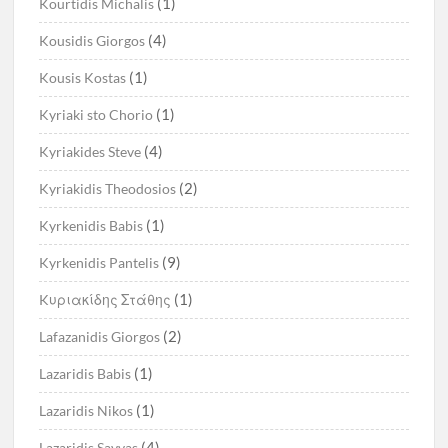
(1)
Kourtidis Michalis
(4)
Kousidis Giorgos
(1)
Kousis Kostas
(1)
Kyriaki sto Chorio
(4)
Kyriakides Steve
(2)
Kyriakidis Theodosios
(1)
Kyrkenidis Babis
(9)
Kyrkenidis Pantelis
(1)
Kυριακίδης Στάθης
(2)
Lafazanidis Giorgos
(1)
Lazaridis Babis
(1)
Lazaridis Nikos
(4)
Lazaridis Savvas