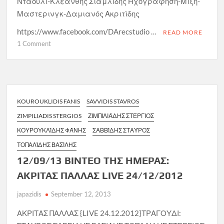
Νταούλι-Κλεάνθης Σιαμλίδης Ηχογράφηση-Μίξη-
Μαστερινγκ-Δαμιανός Ακριτίδης
https://www.facebook.com/DArecstudio …
READ MORE
on
1 Comment
09/03/2018
ΒΙΝΤΕΟ
ΤΗΣ
ΗΜΕΡΑΣ:
ΣΑΒΒΙΔΗΣ
KOUROUKLIDIS FANIS
SAVVIDIS STAVROS
–
ZIMPILIADIS STERGIOS
ΖΙΜΠΙΛΙΆΔΗΣ ΣΤΈΡΓΙΟΣ
ΑΚΡΙΤΙΔΗΣ
ΚΟΥΡΟΥΚΛΊΔΗΣ ΦΆΝΗΣ
ΣΑΒΒΊΔΗΣ ΣΤΑΎΡΟΣ
ΤΟΠΑΛΊΔΗΣ ΒΑΣΊΛΗΣ
12/09/13 ΒΙΝΤΕΟ ΤΗΣ ΗΜΕΡΑΣ:
ΑΚΡΙΤΑΣ ΠΑΛΛΑΣ LIVE 24/12/2012
japazidis
September 12, 2013
ΑΚΡΙΤΑΣ ΠΑΛΛΑΣ {LIVE 24.12.2012}ΤΡΑΓΟΥΔΙ: