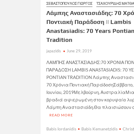
ΣΕΒΑΣΤΌΠΟΥΛΟΣ ΓΙΏΡΓΟΣ
ΤΣΑΧΟΥΡΊΔΗΣ ΜΑΤΘΑ
Λάμπης Αναστασιάδης: 70 Χρό
Ποντιακή Παράδοση || Lambis
Anastasiadis: 70 Years Pontia
Tradition
japazidis
June 29, 2019
ΛΑΜΠΗΣ ΑΝΑΣΤΑΣΙΑΔΗΣ:70 ΧΡΟΝΙΑ ΠΟ
ΠΑΡΑΔΟΣΗ LAMBIS ANASTASIADIS: 70 Y
PONTIAN TRADITION Λάμπης Αναστασι
70 Χρόνια Ποντιακή ΠαράδοσηΣάββατο,
Ιουνίου, 2019Μελβούρνη, ΑυστραλίαΜι
βραδιά αφιερωμένη στον κορυφαίο λυ
Λάμπη Αναστασιάδη.Θα πλαισιώσουν ο
READ MORE
Babis Iordanidis
Babis Kemanetzidis
Chris