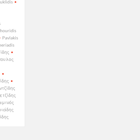
uklidis
s
houridis
Pavlakis
heriadis
ίδης
πουλος
ς
ίδης
ντζίδης
ετζίδης
αμινός
ριάδης
ίδης