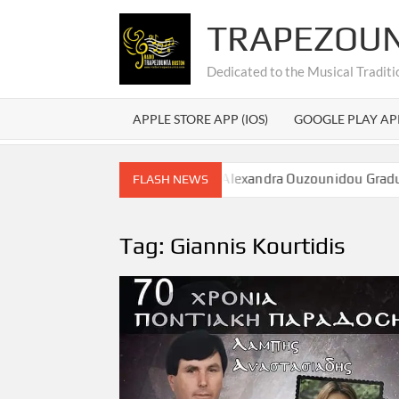
Skip
TRAPEZOU
to
content
Dedicated to the Musical Traditi
APPLE STORE APP (IOS)
GOOGLE PLAY AP
εξάνδρας Ουζουνίδου – Alexandra Ouzounidou Graduation
FLASH NEWS
Tag:
Giannis Kourtidis