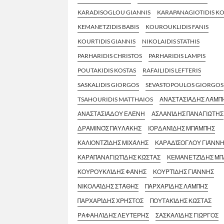
KARADISOGLOU GIANNIS
KARAPANAGIOTIDIS KO
KEMANETZIDIS BABIS
KOUROUKLIDIS FANIS
KOURTIDIS GIANNIS
NIKOLAIDIS STATHIS
PARHARIDIS CHRISTOS
PARHARIDIS LAMPIS
POUTAKIDIS KOSTAS
RAFAILIDIS LEFTERIS
SASKALIDIS GIORGOS
SEVASTOPOULOS GIORGOS
TSAHOURIDIS MATTHAIOS
ΑΝΑΣΤΑΣΙΆΔΗΣ ΛΆΜΠ
ΑΝΑΣΤΑΣΙΆΔΟΥ ΕΛΈΝΗ
ΑΣΛΑΝΊΔΗΣ ΠΑΝΑΓΙΏΤΗΣ
ΔΡΑΜΙΝΌΣ ΠΑΥΛΆΚΗΣ
ΙΟΡΔΑΝΊΔΗΣ ΜΠΆΜΠΗΣ
ΚΑΛΙΟΝΤΖΊΔΗΣ ΜΙΧΆΛΗΣ
ΚΑΡΑΔΊΣΟΓΛΟΥ ΓΙΆΝΝ
ΚΑΡΑΠΑΝΑΓΙΩΤΊΔΗΣ ΚΏΣΤΑΣ
ΚΕΜΑΝΕΤΖΊΔΗΣ Μ
ΚΟΥΡΟΥΚΛΊΔΗΣ ΦΆΝΗΣ
ΚΟΥΡΤΊΔΗΣ ΓΙΆΝΝΗΣ
ΝΙΚΟΛΑΪΔΗΣ ΣΤΆΘΗΣ
ΠΑΡΧΑΡΊΔΗΣ ΛΆΜΠΗΣ
ΠΑΡΧΑΡΊΔΗΣ ΧΡΉΣΤΟΣ
ΠΟΥΤΑΚΊΔΗΣ ΚΏΣΤΑΣ
ΡΑΦΑΗΛΊΔΗΣ ΛΕΥΤΈΡΗΣ
ΣΑΣΚΑΛΊΔΗΣ ΓΙΏΡΓΟΣ