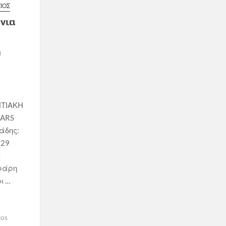
ΊΟΣ
νια
n
ΝΤΙΑΚΗ
EARS
άδης:
 29
α
ράρη
ι …
tos