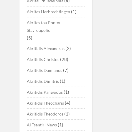
(4)
Akritai Philadelphia
(1)
Akrites Herbrechtingen
Akrites tou Pontou
Stavroupolis
(5)
(2)
Akritidis Alexandros
(28)
Akritidis Christos
(7)
Akritidis Damianos
(1)
Akritidis Dimitris
(1)
Akritidis Panagiotis
(4)
Akritidis Theocharis
(1)
Akritidis Theodoros
(1)
Al Tsantiri News