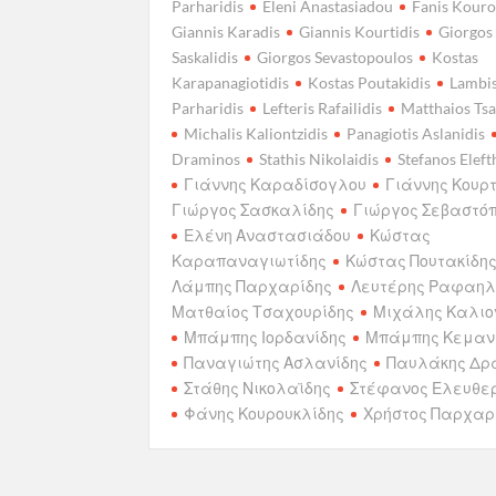
Parharidis
Eleni Anastasiadou
Fanis Kouro
Giannis Karadis
Giannis Kourtidis
Giorgos
Saskalidis
Giorgos Sevastopoulos
Kostas
Karapanagiotidis
Kostas Poutakidis
Lambi
Parharidis
Lefteris Rafailidis
Matthaios Tsa
Michalis Kaliontzidis
Panagiotis Aslanidis
Draminos
Stathis Nikolaidis
Stefanos Eleft
Γιάννης Καραδίσογλου
Γιάννης Κουρτ
Γιώργος Σασκαλίδης
Γιώργος Σεβαστό
Ελένη Αναστασιάδου
Κώστας
Καραπαναγιωτίδης
Κώστας Πουτακίδη
Λάμπης Παρχαρίδης
Λευτέρης Ραφαηλ
Ματθαίος Τσαχουρίδης
Μιχάλης Καλιο
Μπάμπης Ιορδανίδης
Μπάμπης Κεμαν
Παναγιώτης Ασλανίδης
Παυλάκης Δρ
Στάθης Νικολαϊδης
Στέφανος Ελευθε
Φάνης Κουρουκλίδης
Χρήστος Παρχαρ