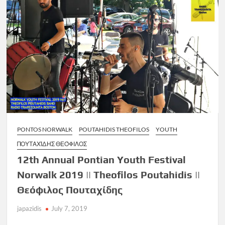
PONTOS NORWALK
POUTAHIDIS THEOFILOS
YOUTH
ΠΟΥΤΑΧΊΔΗΣ ΘΕΌΦΙΛΟΣ
12th Annual Pontian Youth Festival
Norwalk 2019 || Theofilos Poutahidis ||
Θεόφιλος Πουταχίδης
japazidis
July 7, 2019