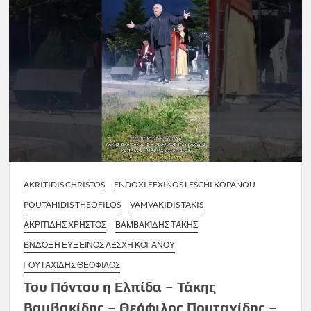
AKRITIDIS CHRISTOS
ENDOXI EFXINOS LESCHI KOPANOU
POUTAHIDIS THEOFILOS
VAMVAKIDIS TAKIS
ΑΚΡΙΤΊΔΗΣ ΧΡΉΣΤΟΣ
ΒΑΜΒΑΚΊΔΗΣ ΤΆΚΗΣ
ΈΝΔΟΞΗ ΕΎΞΕΙΝΟΣ ΛΈΣΧΗ ΚΟΠΑΝΟΎ
ΠΟΥΤΑΧΊΔΗΣ ΘΕΌΦΙΛΟΣ
Του Πόντου η Ελπίδα – Τάκης
Βαμβακίδης – Θεόφιλος Πουταχίδης –