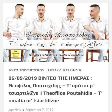
POUTAHIDIS THEOFILOS
ΠΟΥΤΑΧΊΔΗΣ ΘΕΌΦΙΛΟΣ
06/09/2019 ΒΙΝΤΕΟ ΤΗΣ ΗΜΕΡΑΣ :
Θεοφιλος Πουταχιδης – Τ´ομάτια μ´
τσιαρτιλίζνε || Theofilos Poutahidis – T‘
omatia m‘ tsiartilizne
japazidis
September 7, 2019