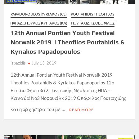
PAPADOPOULOS KYRIAKOS (CL)
POUTAHIDIS THEOFILOS
ΠΑΠΑΔΌΠΟΥΛΟΣ ΚΥΡΙΆΚΟΣ (ΚΛ)
ΠΟΥΤΑΧΊΔΗΣ ΘΕΌΦΙΛΟΣ
12th Annual Pontian Youth Festival
Norwalk 2019 || Theofilos Poutahidis &
Kyriakos Papadopoulos
japazidis
July 13, 2019
12th Annual Pontian Youth Festival Norwalk 2019
Theofilos Poutahidis & Kyriakos Papadopoulos 12ο
Ετήσιο Φεστιβάλ Ποντιακής Νεολαίας ΗΠΑ –
Καναδά No3 Νορουάλκ 2019 Θεόφιλος Πουταχίδης
και η ορχήστρα του με …
READ MORE