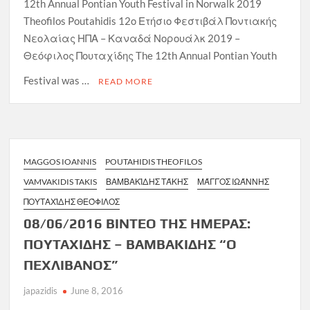
12th Annual Pontian Youth Festival in Norwalk 2019
Theofilos Poutahidis 12ο Ετήσιο Φεστιβάλ Ποντιακής
Νεολαίας ΗΠΑ – Καναδά Νορουάλκ 2019 –
Θεόφιλος Πουταχίδης The 12th Annual Pontian Youth
Festival was …
READ MORE
MAGGOS IOANNIS
POUTAHIDIS THEOFILOS
VAMVAKIDIS TAKIS
ΒΑΜΒΑΚΊΔΗΣ ΤΆΚΗΣ
ΜΆΓΓΟΣ ΙΩΆΝΝΗΣ
ΠΟΥΤΑΧΊΔΗΣ ΘΕΌΦΙΛΟΣ
08/06/2016 ΒΙΝΤΕΟ ΤΗΣ ΗΜΕΡΑΣ:
ΠΟΥΤΑΧΙΔΗΣ – ΒΑΜΒΑΚΙΔΗΣ “Ο
ΠΕΧΛΙΒΑΝΟΣ”
japazidis
June 8, 2016