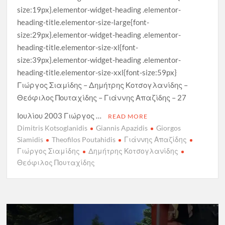
size:19px}.elementor-widget-heading .elementor-
heading-title.elementor-size-large{font-
size:29px}.elementor-widget-heading .elementor-
heading-title.elementor-size-xl{font-
size:39px}.elementor-widget-heading .elementor-
heading-title.elementor-size-xxl{font-size:59px}
Γιώργος Σιαμίδης – Δημήτρης Κοτσογλανίδης –
Θεόφιλος Πουταχίδης – Γιάννης Απαζίδης – 27
Ιουλίου 2003 Γιώργος …
READ MORE
Dimitris Kotsoglanidis
Giannis Apazidis
Giorgos
Siamidis
Theofilos Poutahidis
Γιάννης Απαζίδης
Γιώργος Σιαμίδης
Δημήτρης Κοτσογλανίδης
Θεόφιλος Πουταχίδης