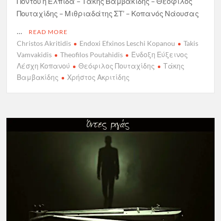
Πόντου η Ελπίδα – Τάκης Βαμβακίδης – Θεόφιλος
Πουταχίδης – Μιθριαδάτης ΣΤ’ – Κοπανός Νάουσας
…
READ MORE
Christos Akritidis
Endoxi Efxinos Leschi Kopanou
Takis
Vamvakidis
Theofilos Poutahidis
Ένδοξη Εύξεινος
Λέσχη Κοπανού
Θεόφιλος Πουταχίδης
Τάκης
Βαμβακίδης
Χρήστος Ακριτίδης