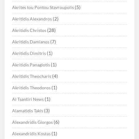
(5)
Akrites tou Pontou Stavroupolis
(2)
Akritidis Alexandros
(28)
Akritidis Christos
(7)
Akritidis Damianos
(1)
Akritidis Dimitris
(1)
Akritidis Panagiotis
(4)
Akritidis Theocharis
(1)
Akritidis Theodoros
(1)
Al Tsantiri News
(3)
Alamatidis Takis
(6)
Alexandridis Giorgos
(1)
Alexandridis Kostas