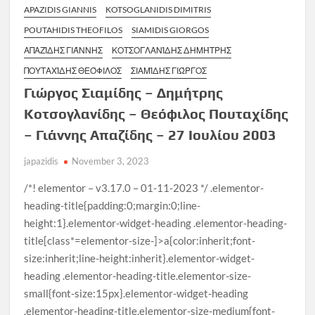
APAZIDIS GIANNIS
KOTSOGLANIDIS DIMITRIS
POUTAHIDIS THEOFILOS
SIAMIDIS GIORGOS
ΑΠΑΖΊΔΗΣ ΓΙΆΝΝΗΣ
ΚΟΤΣΟΓΛΑΝΊΔΗΣ ΔΗΜΉΤΡΗΣ
ΠΟΥΤΑΧΊΔΗΣ ΘΕΌΦΙΛΟΣ
ΣΙΑΜΊΔΗΣ ΓΙΏΡΓΟΣ
Γιώργος Σιαμίδης – Δημήτρης
Κοτσογλανίδης – Θεόφιλος Πουταχίδης
– Γιάννης Απαζίδης – 27 Ιουλίου 2003
japazidis
November 3, 2023
/*! elementor – v3.17.0 – 01-11-2023 */ .elementor-
heading-title{padding:0;margin:0;line-
height:1}.elementor-widget-heading .elementor-heading-
title[class*=elementor-size-]>a{color:inherit;font-
size:inherit;line-height:inherit}.elementor-widget-
heading .elementor-heading-title.elementor-size-
small{font-size:15px}.elementor-widget-heading
.elementor-heading-title.elementor-size-medium{font-