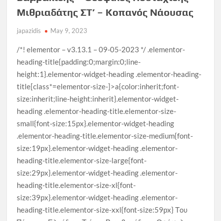
Μιθριαδάτης ΣΤ’ – Κοπανός Νάουσας
japazidis
May 9, 2023
/*! elementor – v3.13.1 – 09-05-2023 */ .elementor-
heading-title{padding:0;margin:0;line-
height:1}.elementor-widget-heading .elementor-heading-
title[class*=elementor-size-]>a{color:inherit;font-
size:inherit;line-height:inherit}.elementor-widget-
heading .elementor-heading-title.elementor-size-
small{font-size:15px}.elementor-widget-heading
.elementor-heading-title.elementor-size-medium{font-
size:19px}.elementor-widget-heading .elementor-
heading-title.elementor-size-large{font-
size:29px}.elementor-widget-heading .elementor-
heading-title.elementor-size-xl{font-
size:39px}.elementor-widget-heading .elementor-
heading-title.elementor-size-xxl{font-size:59px} Του