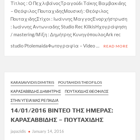
Τίτλος : Ο ΠεχλιβάνοςΤραγούδι Τάκης Βαμβακιδης
– Θεόφιλος ΠουταχιδηςΜουσική : Θεόφιλος
ΠουταχιδηςΣτίχοι : Ιωάννης ΜαγγοςΕνορχήστρωση
: Ιωάννης Αντωνιαδης Studio Rec KilkisΗχογράφηση
/ mastering/Μίξη : Δημήτρης ΚυνηγόπουλοςArk rec
studio PtolemaidaΦωτογραφία – Video …
READ MORE
KARASAVVIDIS DIMITRIS
POUTAHIDIS THEOFILOS
ΚΑΡΑΣΑΒΒΊΔΗΣ ΔΗΜΉΤΡΗΣ
ΠΟΥΤΑΧΊΔΗΣ ΘΕΌΦΙΛΟΣ
ΣΤΗΝ ΥΓΕΙΆ ΜΑΣ ΡΕ ΠΑΙΔΙΆ
14/01/2016 ΒΙΝΤΕΟ ΤΗΣ ΗΜΕΡΑΣ:
ΚΑΡΑΣΑΒΒΙΔΗΣ – ΠΟΥΤΑΧΙΔΗΣ
japazidis
January 14, 2016