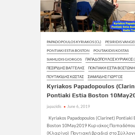
PAPADOPOULOS KYRIAKOS (CL)
PESIRIDIS VANGE
PONTIAKI ESTIA BOSTON
POUTAKIDIS KOSTAS
SIAMLIDIS GIORGOS
ΠΑΠΑΔΌΠΟΥΛΟΣ ΚΥΡΙΆΚΟΣ (
ΠΕΣΙΡΊΔΗΣ ΒΑΓΓΈΛΗΣ
ΠΟΝΤΙΑΚΉ ΕΣΤΊΑ ΒΟΣΤΏΝ
ΠΟΥΤΑΚΊΔΗΣ ΚΏΣΤΑΣ
ΣΙΑΜΛΊΔΗΣ ΓΙΏΡΓΟΣ
Kyriakos Papadopoulos (Clarine
Pontiaki Estia Boston 10May2
japazidis
June 6, 2019
Kyriakos Papadopoulos (Clarinet) Pontiaki 
Boston 10May2019 Κυριάκος Παπαδόπο
(Κλαρίνο) Ποντιακή βραδιά στο Σύλλογ