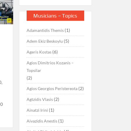
Musicians – Topics
(1)
Adamantidis Themis
(5)
Adem Ekiz Beskoylu
(6)
Ageris Kostas
Agios Dimitrios Kozanis –
Topsilar
(2)
0,
(2)
Agios Georgios Peristereota
(2)
Agtzidis Vlasis
10
(1)
Ainatzi Irini
(1)
Aivazidis Anestis