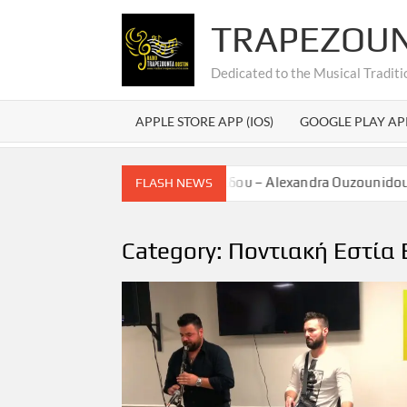
Skip
TRAPEZOU
to
content
Dedicated to the Musical Traditi
APPLE STORE APP (IOS)
GOOGLE PLAY AP
η Αλεξάνδρας Ουζουνίδου – Alexandra Ouzounidou Graduation
FLASH NEWS
Category:
Ποντιακή Εστία