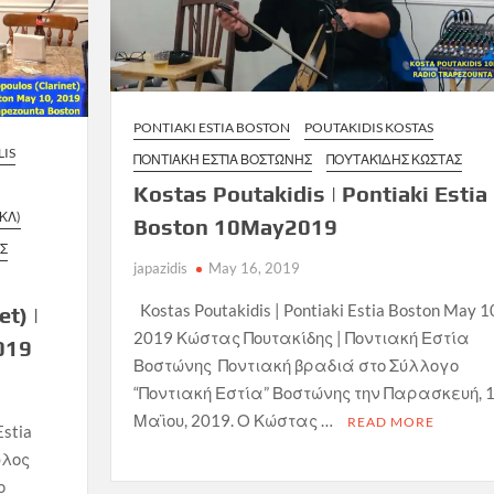
PONTIAKI ESTIA BOSTON
POUTAKIDIS KOSTAS
LIS
ΠΟΝΤΙΑΚΉ ΕΣΤΊΑ ΒΟΣΤΏΝΗΣ
ΠΟΥΤΑΚΊΔΗΣ ΚΏΣΤΑΣ
Kostas Poutakidis | Pontiaki Estia
ΚΛ)
Boston 10May2019
ΗΣ
japazidis
May 16, 2019
Kostas Poutakidis | Pontiaki Estia Boston May 1
t) |
2019 Κώστας Πουτακίδης | Ποντιακή Εστία
019
Βοστώνης Ποντιακή βραδιά στο Σύλλογο
“Ποντιακή Εστία” Βοστώνης την Παρασκευή, 
Μαϊου, 2019. Ο Κώστας …
READ MORE
Estia
υλος
ο