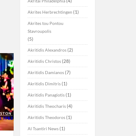
(4)
Akritai Philadelphia
(1)
Akrites Herbrechtingen
Akrites tou Pontou
Stavroupolis
(5)
(2)
Akritidis Alexandros
(28)
Akritidis Christos
(7)
Akritidis Damianos
(1)
Akritidis Dimitris
(1)
Akritidis Panagiotis
(4)
Akritidis Theocharis
(1)
Akritidis Theodoros
(1)
Al Tsantiri News