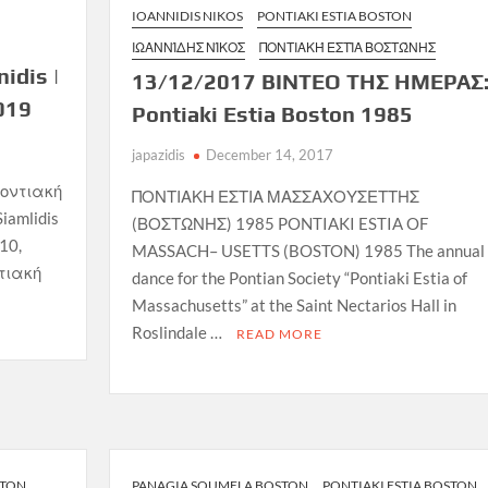
IOANNIDIS NIKOS
PONTIAKI ESTIA BOSTON
ΙΩΑΝΝΊΔΗΣ ΝΊΚΟΣ
ΠΟΝΤΙΑΚΉ ΕΣΤΊΑ ΒΟΣΤΏΝΗΣ
idis |
13/12/2017 ΒΙΝΤΕΟ ΤΗΣ ΗΜΕΡΑΣ
019
Pontiaki Estia Boston 1985
japazidis
December 14, 2017
Ποντιακή
ΠΟΝΤΙΑΚΗ ΕΣΤΙΑ ΜΑΣΣΑΧΟΥΣΕΤΤΗΣ
iamlidis
(ΒΟΣΤΩΝΗΣ) 1985 PONTIAKI ESTIA OF
 10,
MASSACH– USETTS (BOSTON) 1985 The annual
τιακή
dance for the Pontian Society “Pontiaki Estia of
Massachusetts” at the Saint Nectarios Hall in
Roslindale …
READ MORE
STON
PANAGIA SOUMELA BOSTON
PONTIAKI ESTIA BOSTON