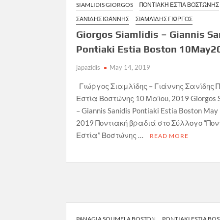
SIAMLIDIS GIORGOS
ΠΟΝΤΙΑΚΉ ΕΣΤΊΑ ΒΟΣΤΏΝΗΣ
ΣΑΝΊΔΗΣ ΙΩΆΝΝΗΣ
ΣΙΑΜΛΊΔΗΣ ΓΙΏΡΓΟΣ
Giorgos Siamlidis – Giannis San
Pontiaki Estia Boston 10May2
japazidis
May 14, 2019
Γιώργος Σιαμλίδης – Γιάννης Σανίδης 
Εστία Βοστώνης 10 Μαϊου, 2019 Giorgos S
– Giannis Sanidis Pontiaki Estia Boston May
2019 Ποντιακή βραδιά στο Σύλλογο “Πον
Εστία” Βοστώνης …
READ MORE
PANAGIA SOUMELA BOSTON
PONTIAKI ESTIA BO