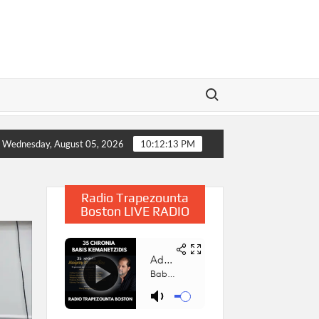
Search for:
ου, 2025
Η Παρουσίαση του Βιβλίου «Συμβολή στην Έρε
Wednesday, August 05, 2026
10:12:14 PM
Radio Trapezounta
Boston LIVE RADIO