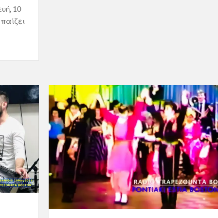
υή, 10
 παίζει