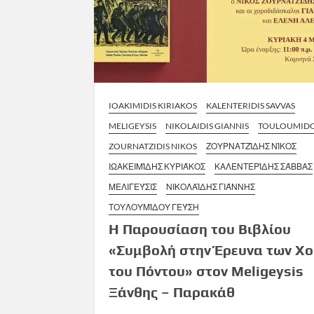
IOAKIMIDIS KIRIAKOS
KALENTERIDIS SAVVAS
MELIGEYSIS
NIKOLAIDIS GIANNIS
TOULOUMIDO
ZOURNATZIDIS NIKOS
ΖΟΥΡΝΑΤΖΊΔΗΣ ΝΊΚΟΣ
ΙΩΑΚΕΙΜΊΔΗΣ ΚΥΡΙΆΚΟΣ
ΚΑΛΕΝΤΕΡΊΔΗΣ ΣΆΒΒΑΣ
ΜΕΛΙΓΕΎΣΙΣ
ΝΙΚΟΛΑΪΔΗΣ ΓΙΆΝΝΗΣ
ΤΟΥΛΟΥΜΊΔΟΥ ΓΕΎΣΗ
Η Παρουσίαση του Βιβλίου
«Συμβολή στην Έρευνα των Χ
του Πόντου» στον Meligeysis
Ξάνθης – Παρακάθ