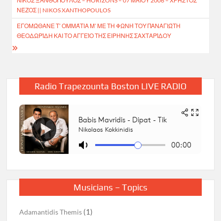
ΝΊΚΟΣ ΞΑΝΘΌΠΟΥΛΟΣ – HORIZONS – 07 ΜΑΪΟΥ 2006 – ΧΡΉΣΤΟΣ
ΝΈΖΟΣ || NIKOS XANTHOPOULOS
ΕΓΟΜΏΘΑΝΕ Τ’ ΟΜΜΆΤΙΑ Μ’ ΜΕ ΤΗ ΦΩΝΉ ΤΟΥ ΠΑΝΑΓΙΏΤΗ
ΘΕΟΔΩΡΊΔΗ ΚΑΙ ΤΟ ΑΓΓΕΊΟ ΤΗΣ ΕΙΡΉΝΗΣ ΣΑΧΤΑΡΊΔΟΥ
Radio Trapezounta Boston LIVE RADIO
Musicians – Topics
(1)
Adamantidis Themis