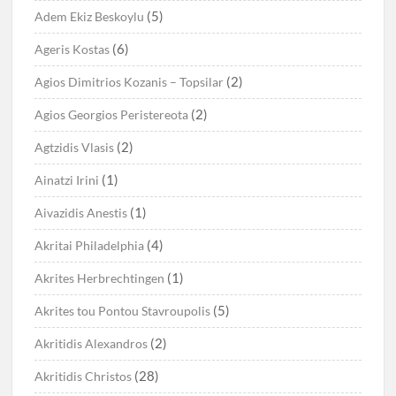
(5)
Adem Ekiz Beskoylu
(6)
Ageris Kostas
(2)
Agios Dimitrios Kozanis – Topsilar
(2)
Agios Georgios Peristereota
(2)
Agtzidis Vlasis
(1)
Ainatzi Irini
(1)
Aivazidis Anestis
(4)
Akritai Philadelphia
(1)
Akrites Herbrechtingen
(5)
Akrites tou Pontou Stavroupolis
(2)
Akritidis Alexandros
(28)
Akritidis Christos