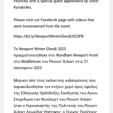
Pesiridis with a special guest appearance by Steve
Kyriakides.
Please visit our Facebook page with videos that
were livestreamed from the event:
https://bit.ly/NewportWinterGlendi2023FB
Το Newport Winter Glendi 2023
πραγματοποιήθηκε στο Wyndham Newport Hotel
στο Middletown του Ρόουντ Άιλαντ στις 21
Ιανουαρίου 2023.
Μερικοί από τους εκλεκτούς καλεσμένους που
παρακολούθησαν τον ετήσιο χορό προς όφελος
της Ελληνικής Ορθόδοξης Εκκλησίας του Αγίου
Σπυρίδωνα του Νιούπορτ του Ρόουντ Άιλαντ
ήταν ο Γερουσιαστής της Πολιτείας του Ρόουντ
Άιλαντ Λεωνίδας Ραπτάκης, ο Γενικός Πρόξενος