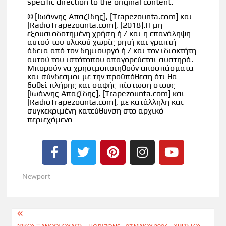
specific direction to the original content.
© [Ιωάννης Απαζίδης], [Trapezounta.com] και
[RadioTrapezounta.com], [2018].Η μη
εξουσιοδοτημένη χρήση ή / και η επανάληψη
αυτού του υλικού χωρίς ρητή και γραπτή
άδεια από τον δημιουργό ή / και τον ιδιοκτήτη
αυτού του ιστότοπου απαγορεύεται αυστηρά.
Μπορούν να χρησιμοποιηθούν αποσπάσματα
και σύνδεσμοι με την προϋπόθεση ότι θα
δοθεί πλήρης και σαφής πίστωση στους
[Ιωάννης Απαζίδης], [Trapezounta.com] και
[RadioTrapezounta.com], με κατάλληλη και
συγκεκριμένη κατεύθυνση στο αρχικό
περιεχόμενο
Newport