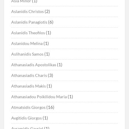
(1)
Asia Minor
(2)
Aslanidis Christos
(6)
Aslanidis Panagiotis
(1)
Aslanidis Theofilos
(1)
Aslanidou Melina
(1)
Aslihanidis Samos
(1)
Athanasiadis Apostolikas
(3)
Athanasiadis Charis
(1)
Athanasiadis Makis
(1)
Athanasiadou Poikilidou Maria
(16)
Atmatsidis Giorgos
(1)
Avgitidis Giorgos
(1)
Avramidis Gavriel