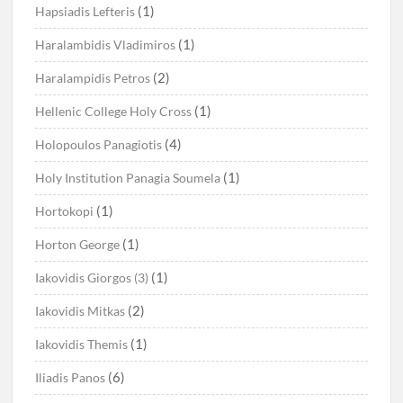
(1)
Hapsiadis Lefteris
(1)
Haralambidis Vladimiros
(2)
Haralampidis Petros
(1)
Hellenic College Holy Cross
(4)
Holopoulos Panagiotis
(1)
Holy Institution Panagia Soumela
(1)
Hortokopi
(1)
Horton George
(1)
Iakovidis Giorgos (3)
(2)
Iakovidis Mitkas
(1)
Iakovidis Themis
(6)
Iliadis Panos