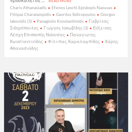
προσκαλεί σε …
READ MORE
Charis Athanasiadis
Efxinos Leschi Episkopis Naousas
Filiipas Charalampidis
Gavrilos Sidiropoulos
Giorgos
Iakovidis (3)
Panagiotis Konstantinidis
Γαβρίλος
Σιδηρόπουλος
Γιώργος Ιακωβίδης (3)
Εύξεινος
Λέσχη Επισκοπής Νάουσας
Παναγιώτης
Κωνσταντινίδης
Φίλιιπας Χαραλαμπίδης
Χάρης
Αθανασιάδης