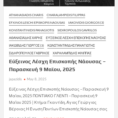
ATHANASIADIS CHARIS
CHARALAMPIDIS FILIPPAS
EFXINOS LESCHI EPISKOPIS NAOUSAS
IAKOVIDIS GIORGOS (3)
KONSTANTINIDIS PANAGIOTIS
SIDIROPOULOS GAVRILOS
ΑΘΑΝΑΣΙΆΔΗΣ ΧΆΡΗΣ
ΕΎΞΕΙΝΟΣ ΛΈΣΧΗ ΕΠΙΣΚΟΠΉΣ ΝΆΟΥΣΑΣ
ΙΑΚΩΒΊΔΗΣ ΓΙΏΡΓΟΣ (3)
ΚΩΝΣΤΑΝΤΙΝΊΔΗΣ ΠΑΝΑΓΙΏΤΗΣ
ΣΙΔΗΡΌΠΟΥΛΟΣ ΓΑΒΡΊΛΟΣ
ΧΑΡΑΛΑΜΠΊΔΗΣ ΦΊΛΙΠΠΑΣ
Εύξεινος Λέσχη Επισκοπής Νάουσας –
Παρασκευή 9 Μαϊου, 2025
japazidis
May 8, 2025
Εύξεινος Λέσχη Επισκοπής Νάουσας – Παρασκευή 9
Μαϊου, 2025 ΠΟΝΤΙΑΚΟ ΓΛΕΝΤΙ – Παρασκευή 9
Μαΐου 2025 | Κτήμα Γκαντίδη, Άγιος Γεώργιος
Βέροιας Η Ένωση Ποντίων Επισκοπής Νάουσας σας