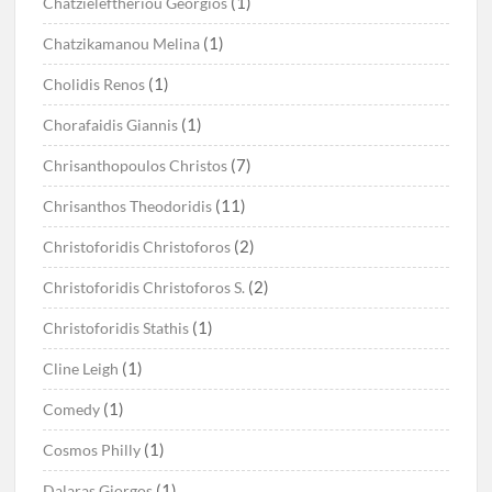
(1)
Chatzieleftheriou Georgios
(1)
Chatzikamanou Melina
(1)
Cholidis Renos
(1)
Chorafaidis Giannis
(7)
Chrisanthopoulos Christos
(11)
Chrisanthos Theodoridis
(2)
Christoforidis Christoforos
(2)
Christoforidis Christoforos S.
(1)
Christoforidis Stathis
(1)
Cline Leigh
(1)
Comedy
(1)
Cosmos Philly
(1)
Dalaras Giorgos