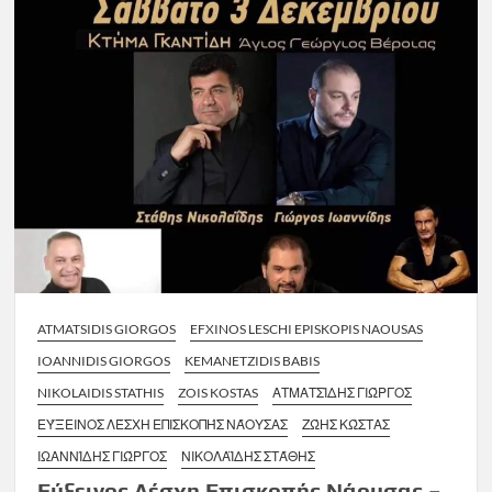
ATMATSIDIS GIORGOS
EFXINOS LESCHI EPISKOPIS NAOUSAS
IOANNIDIS GIORGOS
KEMANETZIDIS BABIS
NIKOLAIDIS STATHIS
ZOIS KOSTAS
ΑΤΜΑΤΣΊΔΗΣ ΓΙΏΡΓΟΣ
ΕΎΞΕΙΝΟΣ ΛΈΣΧΗ ΕΠΙΣΚΟΠΉΣ ΝΆΟΥΣΑΣ
ΖΏΗΣ ΚΏΣΤΑΣ
ΙΩΑΝΝΊΔΗΣ ΓΙΏΡΓΟΣ
ΝΙΚΟΛΑΪΔΗΣ ΣΤΆΘΗΣ
Εύξεινος Λέσχη Επισκοπής Νάουσας –