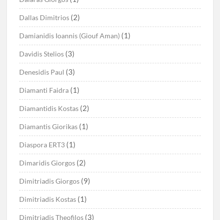
(2)
Dallas Dimitrios
(1)
Damianidis Ioannis (Giouf Aman)
(3)
Davidis Stelios
(3)
Denesidis Paul
(1)
Diamanti Faidra
(2)
Diamantidis Kostas
(1)
Diamantis Giorikas
(1)
Diaspora ERT3
(2)
Dimaridis Giorgos
(9)
Dimitriadis Giorgos
(1)
Dimitriadis Kostas
(3)
Dimitriadis Theofilos