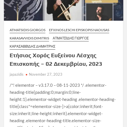
ATMATSIDIS GIORGOS
EFXINOS LESCHI EPISKOPIS NAOUSAS
KARASAVVIDIS DIMITRIS
ΑΤΜΑΤΣΊΔΗΣ ΓΙΏΡΓΟΣ
ΚΑΡΑΣΑΒΒΊΔΗΣ ΔΗΜΉΤΡΗΣ
Ετήσιος Χορός Ευξείνου Λέσχης
Επισκοπής – 02 Δεκεμβρίου, 2023
japazidis
November 27, 2023
/*! elementor – v3.17.0 – 08-11-2023 */ .elementor-
heading-title{padding:0;margin:0;line-
height:1}.elementor-widget-heading .elementor-heading-
title[class*=elementor-size-]>a{color:inherit;font-
size:inherit;line-height:inherit}.elementor-widget-
heading .elementor-heading-title.elementor-size-