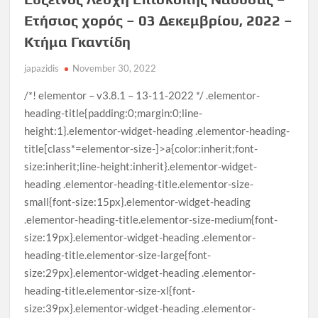
Ετήσιος χορός – 03 Δεκεμβρίου, 2022 –
Κτήμα Γκαντίδη
japazidis
November 30, 2022
/*! elementor – v3.8.1 – 13-11-2022 */ .elementor-
heading-title{padding:0;margin:0;line-
height:1}.elementor-widget-heading .elementor-heading-
title[class*=elementor-size-]>a{color:inherit;font-
size:inherit;line-height:inherit}.elementor-widget-
heading .elementor-heading-title.elementor-size-
small{font-size:15px}.elementor-widget-heading
.elementor-heading-title.elementor-size-medium{font-
size:19px}.elementor-widget-heading .elementor-
heading-title.elementor-size-large{font-
size:29px}.elementor-widget-heading .elementor-
heading-title.elementor-size-xl{font-
size:39px}.elementor-widget-heading .elementor-