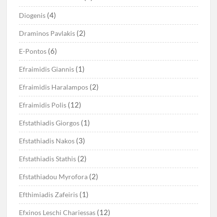
(4)
Diogenis
(2)
Draminos Pavlakis
(6)
E-Pontos
(1)
Efraimidis Giannis
(2)
Efraimidis Haralampos
(12)
Efraimidis Polis
(1)
Efstathiadis Giorgos
(3)
Efstathiadis Nakos
(2)
Efstathiadis Stathis
(2)
Efstathiadou Myrofora
(1)
Efthimiadis Zafeiris
(12)
Efxinos Leschi Chariessas