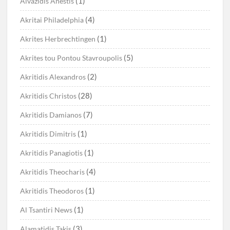
(1)
Aivazidis Anestis
(4)
Akritai Philadelphia
(1)
Akrites Herbrechtingen
(5)
Akrites tou Pontou Stavroupolis
(2)
Akritidis Alexandros
(28)
Akritidis Christos
(7)
Akritidis Damianos
(1)
Akritidis Dimitris
(1)
Akritidis Panagiotis
(4)
Akritidis Theocharis
(1)
Akritidis Theodoros
(1)
Al Tsantiri News
(3)
Alamatidis Takis