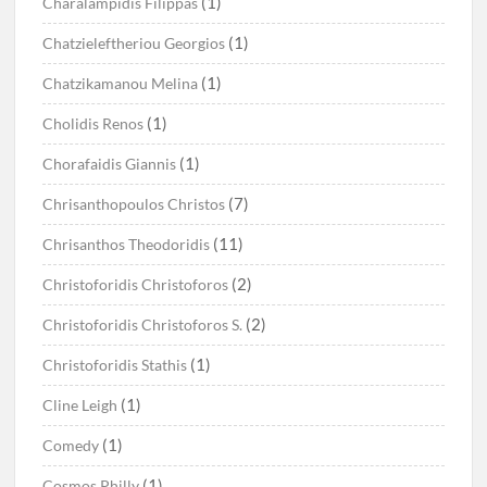
(1)
Charalampidis Filippas
(1)
Chatzieleftheriou Georgios
(1)
Chatzikamanou Melina
(1)
Cholidis Renos
(1)
Chorafaidis Giannis
(7)
Chrisanthopoulos Christos
(11)
Chrisanthos Theodoridis
(2)
Christoforidis Christoforos
(2)
Christoforidis Christoforos S.
(1)
Christoforidis Stathis
(1)
Cline Leigh
(1)
Comedy
(1)
Cosmos Philly