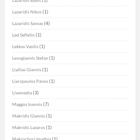
(1)
Lazaridis Babis
(1)
Lazaridis Nikos
(4)
Lazaridis Savvas
(1)
Led Seftelin
(1)
Lekkas Vasilis
(1)
Levogiannis Stefan
(1)
Liailias Giannis
(1)
Liaropoulos Panos
(3)
Livemedia
(7)
Maggos Ioannis
(1)
Makridis Giannis
(1)
Makridis Lazaros
(1)
Makrochori Imathia