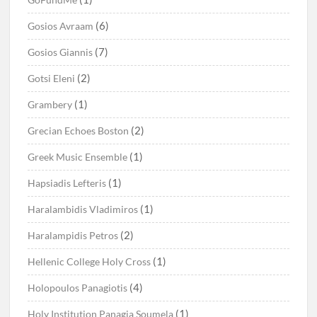
(6)
Gosios Avraam
(7)
Gosios Giannis
(2)
Gotsi Eleni
(1)
Grambery
(2)
Grecian Echoes Boston
(1)
Greek Music Ensemble
(1)
Hapsiadis Lefteris
(1)
Haralambidis Vladimiros
(2)
Haralampidis Petros
(1)
Hellenic College Holy Cross
(4)
Holopoulos Panagiotis
(1)
Holy Institution Panagia Soumela