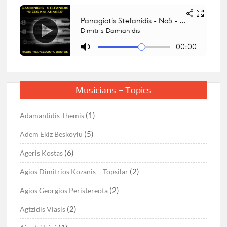
Musicians – Topics
(1)
Adamantidis Themis
(5)
Adem Ekiz Beskoylu
(6)
Ageris Kostas
(2)
Agios Dimitrios Kozanis – Topsilar
(2)
Agios Georgios Peristereota
(2)
Agtzidis Vlasis