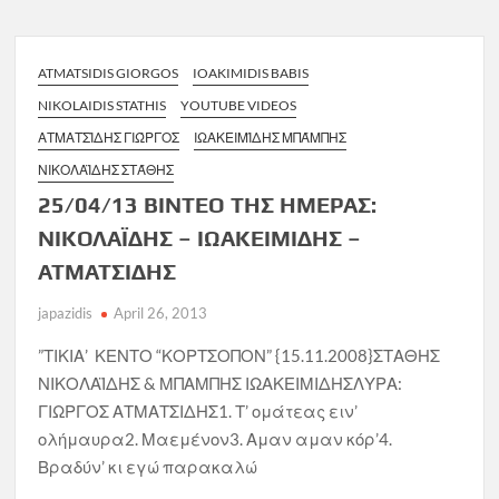
ATMATSIDIS GIORGOS
IOAKIMIDIS BABIS
NIKOLAIDIS STATHIS
YOUTUBE VIDEOS
ΑΤΜΑΤΣΊΔΗΣ ΓΙΏΡΓΟΣ
ΙΩΑΚΕΙΜΊΔΗΣ ΜΠΆΜΠΗΣ
ΝΙΚΟΛΑΪΔΗΣ ΣΤΆΘΗΣ
25/04/13 ΒΙΝΤΕΟ ΤΗΣ ΗΜΕΡΑΣ:
ΝΙΚΟΛΑΪΔΗΣ – ΙΩΑΚΕΙΜΙΔΗΣ –
ΑΤΜΑΤΣΙΔΗΣ
japazidis
April 26, 2013
”ΤΙΚΙΑ’ ΚΕΝΤΟ “ΚΟΡΤΣΟΠΟΝ” {15.11.2008}ΣΤΑΘΗΣ
ΝΙΚΟΛΑΪΔΗΣ & ΜΠΑΜΠΗΣ ΙΩΑΚΕΙΜΙΔΗΣΛΥΡΑ:
ΓΙΩΡΓΟΣ ΑΤΜΑΤΣΙΔΗΣ1. Τ’ ομάτεας ειν’
ολήμαυρα2. Μαεμένον3. Αμαν αμαν κόρ’4.
Βραδύν’ κι εγώ παρακαλώ