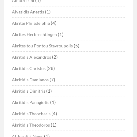
(1)
Ainatzi Irini
(1)
Aivazidis Anestis
(4)
Akritai Philadelphia
(1)
Akrites Herbrechtingen
(5)
Akrites tou Pontou Stavroupolis
(2)
Akritidis Alexandros
(28)
Akritidis Christos
(7)
Akritidis Damianos
(1)
Akritidis Dimitris
(1)
Akritidis Panagiotis
(4)
Akritidis Theocharis
(1)
Akritidis Theodoros
(1)
Al Tsantiri News