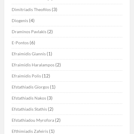
(3)
Dimitriadis Theofilos
(4)
Diogenis
(2)
Draminos Pavlakis
(6)
E-Pontos
(1)
Efraimidis Giannis
(2)
Efraimidis Haralampos
(12)
Efraimidis Polis
(1)
Efstathiadis Giorgos
(3)
Efstathiadis Nakos
(2)
Efstathiadis Stathis
(2)
Efstathiadou Myrofora
(1)
Efthimiadis Zafeiris