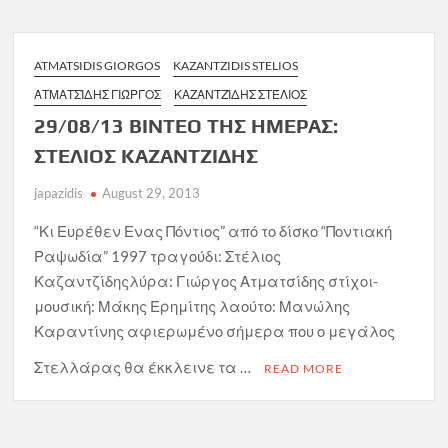
ATMATSIDIS GIORGOS
KAZANTZIDIS STELIOS
ΑΤΜΑΤΣΊΔΗΣ ΓΙΏΡΓΟΣ
ΚΑΖΑΝΤΖΊΔΗΣ ΣΤΈΛΙΟΣ
29/08/13 ΒΙΝΤΕΟ ΤΗΣ ΗΜΕΡΑΣ:
ΣΤΕΛΙΟΣ ΚΑΖΑΝΤΖΙΔΗΣ
japazidis
August 29, 2013
“Κι Ευρέθεν Ενας Πόντιος” από το δίσκο “Ποντιακή
Ραψωδία” 1997 τραγούδι: Στέλιος
Καζαντζίδηςλύρα: Γιώργος Ατματσίδης στίχοι-
μουσική: Μάκης Ερημίτης λαούτο: Μανώλης
Καραντίνης αφιερωμένο σήμερα που ο μεγάλος
Στελλάρας θα έκκλεινε τα …
READ MORE