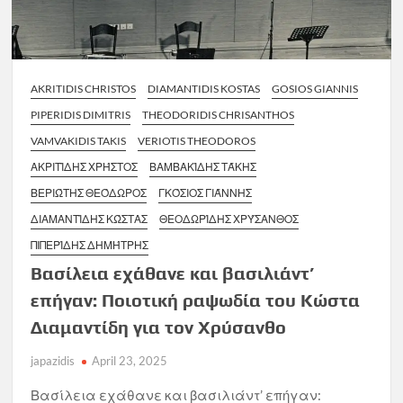
AKRITIDIS CHRISTOS
DIAMANTIDIS KOSTAS
GOSIOS GIANNIS
PIPERIDIS DIMITRIS
THEODORIDIS CHRISANTHOS
VAMVAKIDIS TAKIS
VERIOTIS THEODOROS
ΑΚΡΙΤΊΔΗΣ ΧΡΉΣΤΟΣ
ΒΑΜΒΑΚΊΔΗΣ ΤΆΚΗΣ
ΒΕΡΙΏΤΗΣ ΘΕΌΔΩΡΟΣ
ΓΚΌΣΙΟΣ ΓΙΆΝΝΗΣ
ΔΙΑΜΑΝΤΊΔΗΣ ΚΏΣΤΑΣ
ΘΕΟΔΩΡΊΔΗΣ ΧΡΎΣΑΝΘΟΣ
ΠΙΠΕΡΊΔΗΣ ΔΗΜΉΤΡΗΣ
Βασίλεια εχάθανε και βασιλιάντ’
επήγαν: Ποιοτική ραψωδία του Κώστα
Διαμαντίδη για τον Χρύσανθο
japazidis
April 23, 2025
Βασίλεια εχάθανε και βασιλιάντ’ επήγαν: