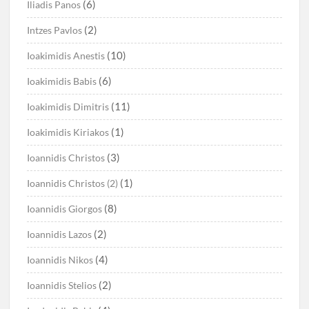
(6)
Iliadis Panos
(2)
Intzes Pavlos
(10)
Ioakimidis Anestis
(6)
Ioakimidis Babis
(11)
Ioakimidis Dimitris
(1)
Ioakimidis Kiriakos
(3)
Ioannidis Christos
(1)
Ioannidis Christos (2)
(8)
Ioannidis Giorgos
(2)
Ioannidis Lazos
(4)
Ioannidis Nikos
(2)
Ioannidis Stelios