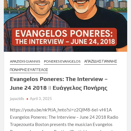
APAZIDIS GIANNIS
PONERES EVANGELOS
ΑΠΑΖΊΔΗΣ ΓΙΆΝΝΗΣ
ΠΟΝΉΡΗΣ ΕΥΆΓΓΕΛΟΣ
Evangelos Poneres: The Interview –
June 24 2018 || Ευάγγελος Πονήρης
japazidis
April 3, 2025
https://youtu.be/nk9tiA_hnto?si=z2QlM8-6eI-vHi1A
Evangelos Poneres: The Interview – June 24 2018 Radio
Trapezounta Boston presents the musician Evangelos