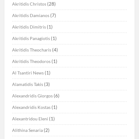
(28)
Akritidis Christos
(7)
Akritidis Damianos
(1)
Akritidis Dimitris
(1)
Akritidis Panagiotis
(4)
Akritidis Theocharis
(1)
Akritidis Theodoros
(1)
Al Tsantiri News
(3)
Alamatidis Takis
(6)
Alexandridis Giorgos
(1)
Alexandridis Kostas
(1)
Alexantridou Eleni
(2)
Alithina Senaria