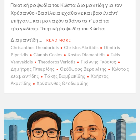
Ποιοτική ραψωδία του Κώστα Διαμαντίδη για τον
Χρύσανθο «Βασίλεια εχάθανε και βασιλιάντ’
επήγαν… και μαναχόν αθάνατα τ’ εσά τα
τραγωδίας» Ποιητική ραψωδία του Κώστα
Διαμαντίδη …
READ MORE
Chrisanthos Theodoridis
Christos Akritidis
Dimitris
Piperidis
Giannis Gosios
Kostas Diamantidis
Takis
Vamvakidis
Theodoros Veriotis
Γιάννης Γκόσιος
Δημήτρης Πιπερίδης
Θεόδωρος Βεροιώτης
Κώστας
Διαμαντίδης
Τάκης Βαμβακίδης
Χρήστος
Ακριτίδης
Χρύσανθος Θεοδωρίδης