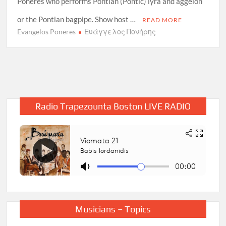
Poneres who performs Pontian (Pontic) lyra and aggeion
or the Pontian bagpipe. Show host …
READ MORE
Evangelos Poneres
Ευάγγελος Πονήρης
Radio Trapezounta Boston LIVE RADIO
Musicians – Topics