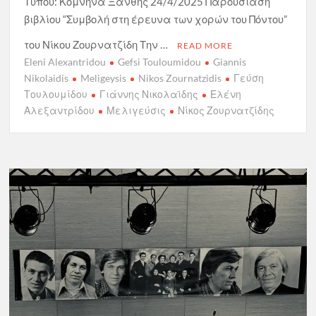
Τύπου: Κομνηνά Ξάνθης 24/4/2025 Παρουσίαση
βιβλίου “Συμβολή στη έρευνα των χορών του Πόντου”
του Νίκου Ζουρνατζίδη Την …
READ MORE
Eleni Alexantridou
Gefsi Touloumidou
Giannis
Nikolaidis
Meligeysis
Nikos Zournatzidis
Γεύση
Τουλουμίδου
Γιάννης Νικολαϊδης
Ελένη
Αλεξαντρίδου
Μελιγεύσις
Νίκος Ζουρνατζίδης