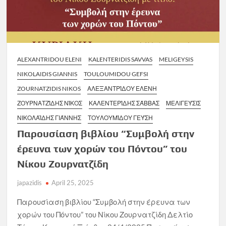
ALEXANTRIDOU ELENI
KALENTERIDIS SAVVAS
MELIGEYSIS
NIKOLAIDIS GIANNIS
TOULOUMIDOU GEFSI
ZOURNATZIDIS NIKOS
ΑΛΕΞΑΝΤΡΊΔΟΥ ΕΛΈΝΗ
ΖΟΥΡΝΑΤΖΊΔΗΣ ΝΊΚΟΣ
ΚΑΛΕΝΤΕΡΊΔΗΣ ΣΆΒΒΑΣ
ΜΕΛΙΓΕΎΣΙΣ
ΝΙΚΟΛΑΪΔΗΣ ΓΙΆΝΝΗΣ
ΤΟΥΛΟΥΜΊΔΟΥ ΓΕΎΣΗ
Παρουσίαση βιβλίου “Συμβολή στην
έρευνα των χορών του Πόντου” του
Νίκου Ζουρνατζίδη
japazidis
April 25, 2025
Παρουσίαση βιβλίου “Συμβολή στην έρευνα των
χορών του Πόντου” του Νίκου Ζουρνατζίδη Δελτίο