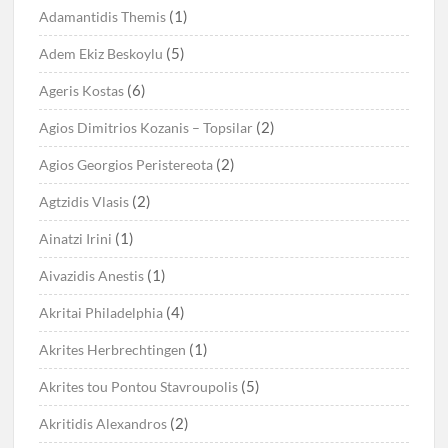
(1)
Adamantidis Themis
(5)
Adem Ekiz Beskoylu
(6)
Ageris Kostas
(2)
Agios Dimitrios Kozanis – Topsilar
(2)
Agios Georgios Peristereota
(2)
Agtzidis Vlasis
(1)
Ainatzi Irini
(1)
Aivazidis Anestis
(4)
Akritai Philadelphia
(1)
Akrites Herbrechtingen
(5)
Akrites tou Pontou Stavroupolis
(2)
Akritidis Alexandros