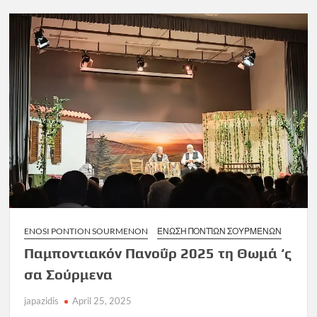
ENOSI PONTION SOURMENON
ΈΝΩΣΗ ΠΟΝΤΊΩΝ ΣΟΥΡΜΈΝΩΝ
Παμποντιακόν Πανοΰρ 2025 τη Θωμά ‘ς
σα Σούρμενα
japazidis
April 25, 2025