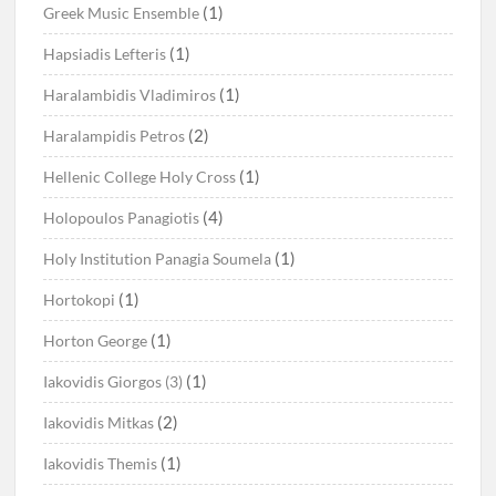
(1)
Greek Music Ensemble
(1)
Hapsiadis Lefteris
(1)
Haralambidis Vladimiros
(2)
Haralampidis Petros
(1)
Hellenic College Holy Cross
(4)
Holopoulos Panagiotis
(1)
Holy Institution Panagia Soumela
(1)
Hortokopi
(1)
Horton George
(1)
Iakovidis Giorgos (3)
(2)
Iakovidis Mitkas
(1)
Iakovidis Themis