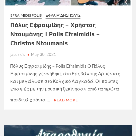
EFRAIMIDIS POLIS
ΕΦΡΑΙΜΊΔΗΣ ΠΌΛΥΣ
Πόλυς Εφραιμίδης – Χρήστος
Ντουμάνης || Polis Efraimidis –
Christos Ntoumanis
japazidis
May 30, 2021
Πόλυς Εφραιμίδης – Polis Efraimidis Ο Πόλυς
Εφραιμίδης γεννήθηκε στο Ερεβάν της Αρμενίας
και μεγάλωσε στο Κολχικό Λαγκαδά. Οι πρώτες
επαφές με την μουσική ξεκίνησαν από τα πρώτα
παιδικά χρόνια …
READ MORE