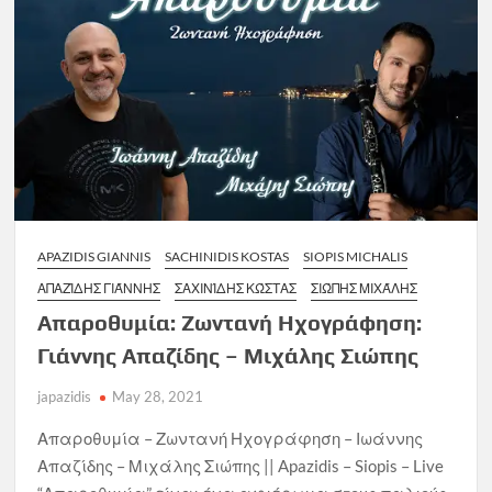
APAZIDIS GIANNIS
SACHINIDIS KOSTAS
SIOPIS MICHALIS
ΑΠΑΖΊΔΗΣ ΓΙΆΝΝΗΣ
ΣΑΧΙΝΊΔΗΣ ΚΏΣΤΑΣ
ΣΙΏΠΗΣ ΜΙΧΆΛΗΣ
Απαροθυμία: Ζωντανή Ηχογράφηση:
Γιάννης Απαζίδης – Μιχάλης Σιώπης
japazidis
May 28, 2021
Απαροθυμία – Ζωντανή Ηχογράφηση – Ιωάννης
Απαζίδης – Μιχάλης Σιώπης || Apazidis – Siopis – Live