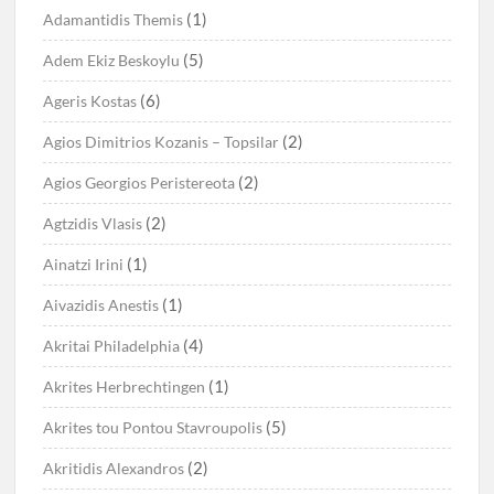
(1)
Adamantidis Themis
(5)
Adem Ekiz Beskoylu
(6)
Ageris Kostas
(2)
Agios Dimitrios Kozanis – Topsilar
(2)
Agios Georgios Peristereota
(2)
Agtzidis Vlasis
(1)
Ainatzi Irini
(1)
Aivazidis Anestis
(4)
Akritai Philadelphia
(1)
Akrites Herbrechtingen
(5)
Akrites tou Pontou Stavroupolis
(2)
Akritidis Alexandros