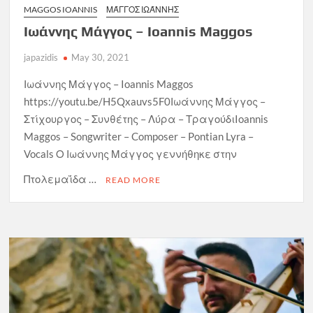
MAGGOS IOANNIS
ΜΆΓΓΟΣ ΙΩΆΝΝΗΣ
Ιωάννης Μάγγος – Ioannis Maggos
japazidis
May 30, 2021
Ιωάννης Μάγγος – Ioannis Maggos
https://youtu.be/H5Qxauvs5F0Ιωάννης Μάγγος –
Στίχουργος – Συνθέτης – Λύρα – ΤραγούδιIoannis
Maggos – Songwriter – Composer – Pontian Lyra –
Vocals Ο Ιωάννης Μάγγος γεννήθηκε στην
Πτολεμαΐδα …
READ MORE