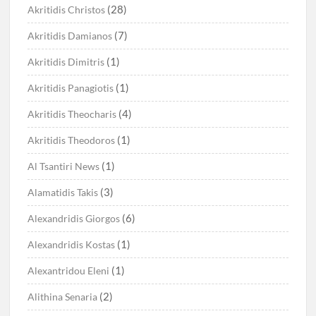
(28)
Akritidis Christos
(7)
Akritidis Damianos
(1)
Akritidis Dimitris
(1)
Akritidis Panagiotis
(4)
Akritidis Theocharis
(1)
Akritidis Theodoros
(1)
Al Tsantiri News
(3)
Alamatidis Takis
(6)
Alexandridis Giorgos
(1)
Alexandridis Kostas
(1)
Alexantridou Eleni
(2)
Alithina Senaria