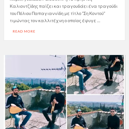
Καλιοντζίδης παίζει και τραγουδάει ένα τραγούδι
του Πόλιου Παπαγιαννίδη με τίτλο “Ση Κοντού”
τιμώντας τον καλλιτέχνη ο οποίος έφυγε …
READ MORE